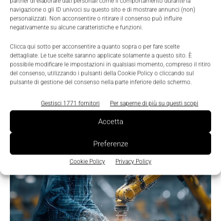
partner di elaborare dati personali come il comportamento durante la
navigazione o gli ID univoci su questo sito e di mostrare annunci (non)
personalizzati. Non acconsentire o ritirare il consenso può influire
negativamente su alcune caratteristiche e funzioni.
Clicca qui sotto per acconsentire a quanto sopra o per fare scelte
dettagliate. Le tue scelte saranno applicate solamente a questo sito. È
possibile modificare le impostazioni in qualsiasi momento, compreso il ritiro
del consenso, utilizzando i pulsanti della Cookie Policy o cliccando sul
pulsante di gestione del consenso nella parte inferiore dello schermo.
Gestisci 1771 fornitori
Per saperne di più su questi scopi
TI POTREBBERO INTERESSARE ⇢
Accetta
Preferenze
Cookie Policy
Privacy Policy