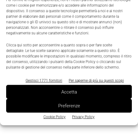
Infine, grazie all'integrazione con
WeChat
, SAP
come i cookie per memorizzare e/o accedere alle informazioni del
Hybris aiuta i brand a entrare in contatto con oltre
dispositivo. Il consenso a queste tecnologie permetterà a noi e ai nostri
partner di elaborare dati personali come il comportamento durante la
889 milioni di utenti del social network cinese.
navigazione o gli ID univoci su questo sito e di mostrare annunci (non)
personalizzati. Non acconsentire o ritirare il consenso può influire
negativamente su alcune caratteristiche e funzioni.
TAGS
Cloud
Internet of Things
machine learning
Marketing
Clicca qui sotto per acconsentire a quanto sopra o per fare scelte
riconoscimento facciale
SAP
Sap Hybris
dettagliate. Le tue scelte saranno applicate solamente a questo sito. È
possibile modificare le impostazioni in qualsiasi momento, compreso il ritiro
del consenso, utilizzando i pulsanti della Cookie Policy o cliccando sul
pulsante di gestione del consenso nella parte inferiore dello schermo.
Gestisci 1771 fornitori
Per saperne di più su questi scopi
Accetta
Preferenze
Cookie Policy
Privacy Policy