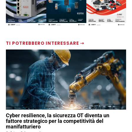
TI POTREBBERO INTERESSARE ⇢
Cyber resilience, la sicurezza OT diventa un
fattore strategico per la competitività del
manifatturiero