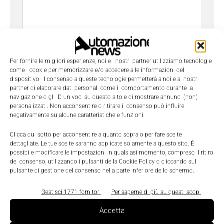
Per fornire le migliori esperienze, noi e i nostri partner utilizziamo tecnologie
come i cookie per memorizzare e/o accedere alle informazioni del
dispositivo. Il consenso a queste tecnologie permetterà a noi e ai nostri
partner di elaborare dati personali come il comportamento durante la
navigazione o gli ID univoci su questo sito e di mostrare annunci (non)
Ho letto e compreso l'
Informativa sulla Privacy
e
personalizzati. Non acconsentire o ritirare il consenso può influire
do il consenso al trattamento dei dati da parte di
negativamente su alcune caratteristiche e funzioni.
Tecniche Nuove
Clicca qui sotto per acconsentire a quanto sopra o per fare scelte
dettagliate. Le tue scelte saranno applicate solamente a questo sito. È
possibile modificare le impostazioni in qualsiasi momento, compreso il ritiro
del consenso, utilizzando i pulsanti della Cookie Policy o cliccando sul
pulsante di gestione del consenso nella parte inferiore dello schermo.
Gestisci 1771 fornitori
Per saperne di più su questi scopi
TAGS
Monitor
Movisafe
Sew Eurodrive
Accetta