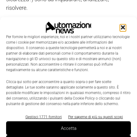
risolvere.
Quali sono i vantaggi concreti per il sistema
industriale pugliese (e poi per quello globale) che si
Per fornire le migliori esperienze, noi e i nostri partner utilizziamo tecnologie
attendono dalla nascita di un modello di business
come i cookie per memorizzare e/o accedere alle informazioni del
dispositivo. Il consenso a queste tecnologie permetterà a noi e ai nostri
basato su SaaS?
partner di elaborare dati personali come il comportamento durante la
navigazione o gli ID univoci su questo sito e di mostrare annunci (non)
personalizzati. Non acconsentire o ritirare il consenso può influire
Ci si aspetta vari vantaggi. Alcuni globali. Altri più
negativamente su alcune caratteristiche e funzioni.
tipicamente locali. Tra i primi, il SaaS e il suo
Clicca qui sotto per acconsentire a quanto sopra o per fare scelte
modello 'pay per use' consente agli utenti di
dettagliate. Le tue scelte saranno applicate solamente a questo sito. È
informatica di razionalizzare i costi, di rivedere i
possibile modificare le impostazioni in qualsiasi momento, compreso il ritiro
del consenso, utilizzando i pulsanti della Cookie Policy o cliccando sul
propri investimenti con politiche più agili e con
pulsante di gestione del consenso nella parte inferiore dello schermo.
orizzonti temporali più brevi. L'uso dell'infrastruttura
cloud evita immobilizzazioni di capitali per la
Gestisci 1771 fornitori
Per saperne di più su questi scopi
realizzazione di datacenter ad hoc, elimina quasi
Accetta
totalmente il problema dell'obsolescenza