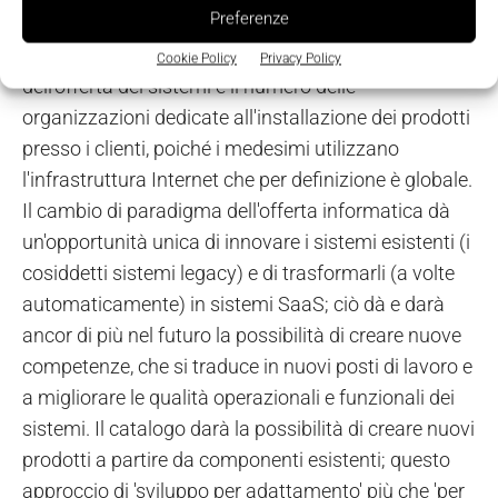
Preferenze
informatica dei macchinari e i costi che ne derivano.
Il SaaS riduce le necessità legate alla localizzazione
Cookie Policy
Privacy Policy
dell'offerta dei sistemi e il numero delle
organizzazioni dedicate all'installazione dei prodotti
presso i clienti, poiché i medesimi utilizzano
l'infrastruttura Internet che per definizione è globale.
Il cambio di paradigma dell'offerta informatica dà
un'opportunità unica di innovare i sistemi esistenti (i
cosiddetti sistemi legacy) e di trasformarli (a volte
automaticamente) in sistemi SaaS; ciò dà e darà
ancor di più nel futuro la possibilità di creare nuove
competenze, che si traduce in nuovi posti di lavoro e
a migliorare le qualità operazionali e funzionali dei
sistemi. Il catalogo darà la possibilità di creare nuovi
prodotti a partire da componenti esistenti; questo
approccio di 'sviluppo per adattamento' più che 'per