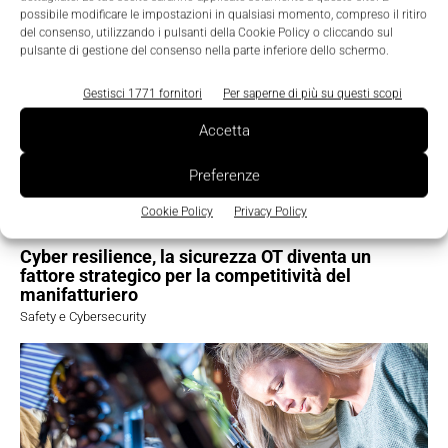
TI POTREBBERO INTERESSARE ⇢
possibile modificare le impostazioni in qualsiasi momento, compreso il ritiro
del consenso, utilizzando i pulsanti della Cookie Policy o cliccando sul
pulsante di gestione del consenso nella parte inferiore dello schermo.
Gestisci 1771 fornitori
Per saperne di più su questi scopi
Accetta
Preferenze
Cookie Policy
Privacy Policy
Cyber resilience, la sicurezza OT diventa un
fattore strategico per la competitività del
manifatturiero
Safety e Cybersecurity