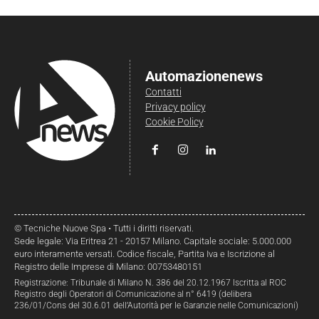
Automazionenews
Contatti
Privacy policy
Cookie Policy
© Tecniche Nuove Spa • Tutti i diritti riservati.
Sede legale: Via Eritrea 21 - 20157 Milano. Capitale sociale: 5.000.000
euro interamente versati. Codice fiscale, Partita Iva e Iscrizione al
Registro delle Imprese di Milano: 00753480151
Registrazione: Tribunale di Milano N. 386 del 20.12.1967 Iscritta al ROC
Registro degli Operatori di Comunicazione al n° 6419 (delibera
236/01/Cons del 30.6.01 dell’Autorità per le Garanzie nelle Comunicazioni)