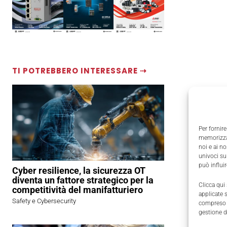
TI POTREBBERO INTERESSARE ⇢
Per fornire
memorizzar
noi e ai n
univoci su
può influi
Cyber resilience, la sicurezza OT
diventa un fattore strategico per la
Clicca qui
competitività del manifatturiero
applicate 
Safety e Cybersecurity
compreso i
gestione d