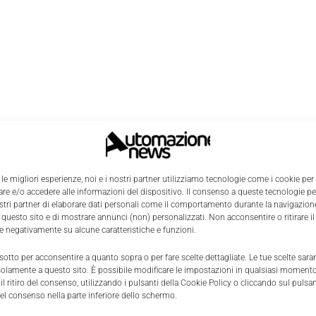
 le migliori esperienze, noi e i nostri partner utilizziamo tecnologie come i cookie per
e e/o accedere alle informazioni del dispositivo. Il consenso a queste tecnologie p
ostri partner di elaborare dati personali come il comportamento durante la navigazione
 questo sito e di mostrare annunci (non) personalizzati. Non acconsentire o ritirare 
re negativamente su alcune caratteristiche e funzioni.
 sotto per acconsentire a quanto sopra o per fare scelte dettagliate. Le tue scelte sar
solamente a questo sito. È possibile modificare le impostazioni in qualsiasi momento
l ritiro del consenso, utilizzando i pulsanti della Cookie Policy o cliccando sul pulsan
el consenso nella parte inferiore dello schermo.