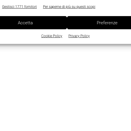
Gestisci 1771 fornitori
Per saperne di più su questi scopi
Accetta
Preferenze
Cookie Policy
Privacy Policy