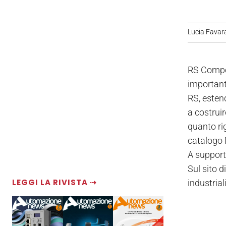
Lucia Favar
RS Compon
important
RS, estend
a costrui
quanto ri
catalogo 
A supporto
Sul sito d
LEGGI LA RIVISTA ⇢
industriali