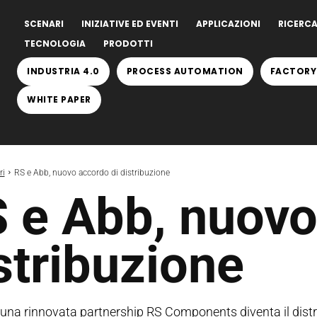
SCENARI
INIZIATIVE ED EVENTI
APPLICAZIONI
RICERCA
TECNOLOGIA
PRODOTTI
INDUSTRIA 4.0
PROCESS AUTOMATION
FACTORY
WHITE PAPER
ri
RS e Abb, nuovo accordo di distribuzione
 e Abb, nuovo
stribuzione
 una rinnovata partnership RS Components diventa il distr