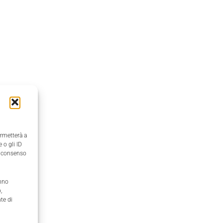
ermetterà a
 o gli ID
il consenso
anno
,
te di