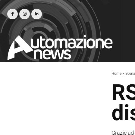
Home
Scena
RS
di
Grazie ad