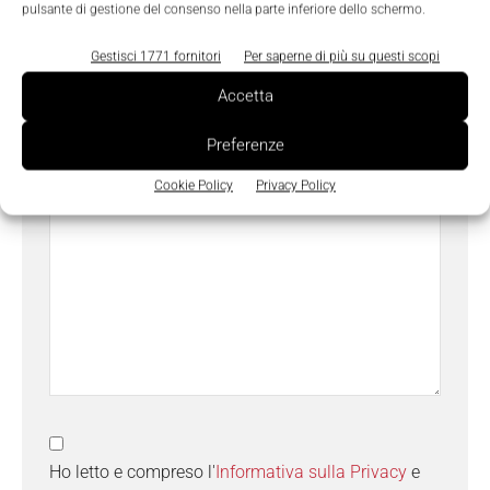
pulsante di gestione del consenso nella parte inferiore dello schermo.
Oggetto
Gestisci 1771 fornitori
Per saperne di più su questi scopi
Accetta
Preferenze
Messaggio
*
Cookie Policy
Privacy Policy
Ho letto e compreso l'
Informativa sulla Privacy
e