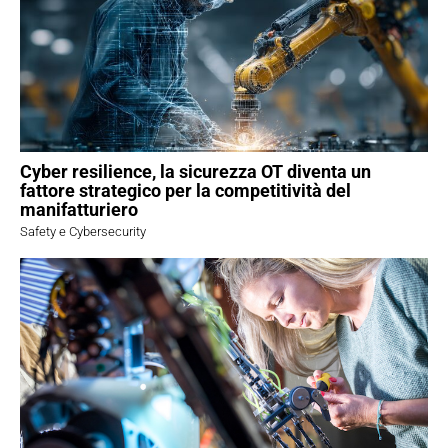
Cyber resilience, la sicurezza OT diventa un
fattore strategico per la competitività del
manifatturiero
Safety e Cybersecurity