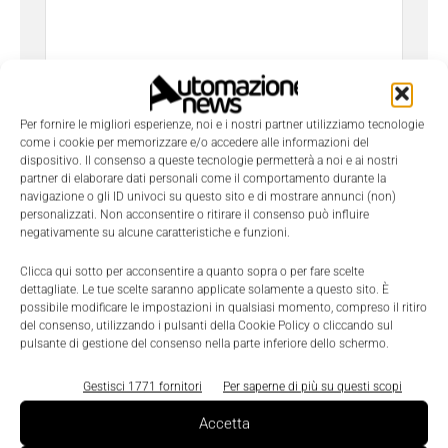
Per fornire le migliori esperienze, noi e i nostri partner utilizziamo tecnologie
come i cookie per memorizzare e/o accedere alle informazioni del
dispositivo. Il consenso a queste tecnologie permetterà a noi e ai nostri
partner di elaborare dati personali come il comportamento durante la
navigazione o gli ID univoci su questo sito e di mostrare annunci (non)
Ho letto e compreso l'
Informativa sulla Privacy
e
personalizzati. Non acconsentire o ritirare il consenso può influire
do il consenso al trattamento dei dati da parte di
negativamente su alcune caratteristiche e funzioni.
Tecniche Nuove
Clicca qui sotto per acconsentire a quanto sopra o per fare scelte
dettagliate. Le tue scelte saranno applicate solamente a questo sito. È
possibile modificare le impostazioni in qualsiasi momento, compreso il ritiro
del consenso, utilizzando i pulsanti della Cookie Policy o cliccando sul
pulsante di gestione del consenso nella parte inferiore dello schermo.
Gestisci 1771 fornitori
Per saperne di più su questi scopi
TAGS
News
Rockwell Automation
Accetta