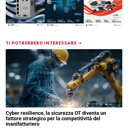
TI POTREBBERO INTERESSARE ⇢
Cyber resilience, la sicurezza OT diventa un
fattore strategico per la competitività del
manifatturiero