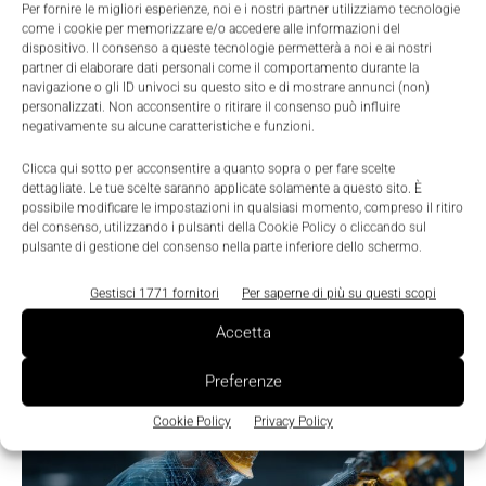
Per fornire le migliori esperienze, noi e i nostri partner utilizziamo tecnologie
come i cookie per memorizzare e/o accedere alle informazioni del
dispositivo. Il consenso a queste tecnologie permetterà a noi e ai nostri
partner di elaborare dati personali come il comportamento durante la
navigazione o gli ID univoci su questo sito e di mostrare annunci (non)
personalizzati. Non acconsentire o ritirare il consenso può influire
LEGGI LA RIVISTA ⇢
negativamente su alcune caratteristiche e funzioni.
Clicca qui sotto per acconsentire a quanto sopra o per fare scelte
dettagliate. Le tue scelte saranno applicate solamente a questo sito. È
possibile modificare le impostazioni in qualsiasi momento, compreso il ritiro
del consenso, utilizzando i pulsanti della Cookie Policy o cliccando sul
pulsante di gestione del consenso nella parte inferiore dello schermo.
Gestisci 1771 fornitori
Per saperne di più su questi scopi
Accetta
Preferenze
TI POTREBBERO INTERESSARE ⇢
Cookie Policy
Privacy Policy