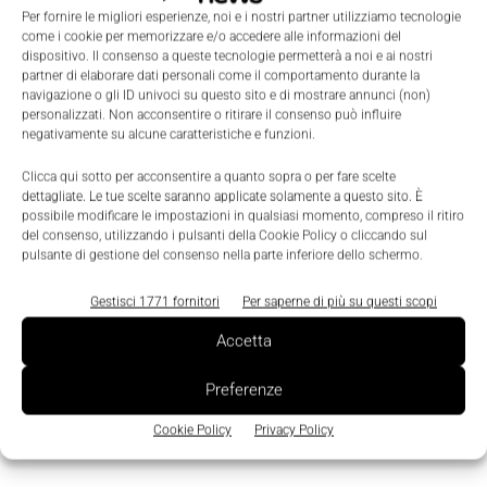
do il consenso al trattamento dei dati da parte di
Per fornire le migliori esperienze, noi e i nostri partner utilizziamo tecnologie
come i cookie per memorizzare e/o accedere alle informazioni del
Tecniche Nuove
dispositivo. Il consenso a queste tecnologie permetterà a noi e ai nostri
partner di elaborare dati personali come il comportamento durante la
navigazione o gli ID univoci su questo sito e di mostrare annunci (non)
personalizzati. Non acconsentire o ritirare il consenso può influire
negativamente su alcune caratteristiche e funzioni.
Clicca qui sotto per acconsentire a quanto sopra o per fare scelte
dettagliate. Le tue scelte saranno applicate solamente a questo sito. È
TAGS
Automation Fair
News
Philadelphia
Rockwell Automation
possibile modificare le impostazioni in qualsiasi momento, compreso il ritiro
del consenso, utilizzando i pulsanti della Cookie Policy o cliccando sul
pulsante di gestione del consenso nella parte inferiore dello schermo.
Gestisci 1771 fornitori
Per saperne di più su questi scopi
Accetta
Preferenze
Cookie Policy
Privacy Policy