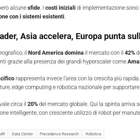
erò alcune
sfide
. I
costi iniziali
di implementazione sono el
one con i sistemi esistenti
.
ader, Asia accelera, Europa punta sull
geografico, il
Nord America domina
il mercato con il
42%
de
nti grazie alla presenza dei grandi hyperscaler come
Amaz
cifico
rappresenta invece l’area con la crescita più rapida
cture, edge computing e robotica nazionale per supportar
vale circa il
20%
del mercato globale. Qui la spinta arriva so
ne intelligente, con crescente utilizzo di robot per manut
MR
Data Center
Precedence Research
Robotica