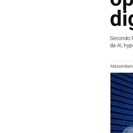
di
Secondo Pr
da AI, hyp
Massimilian