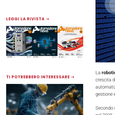
LEGGI LA RIVISTA ⇢
La
roboti
TI POTREBBERO INTERESSARE ⇢
crescita 
automatizz
gestione 
Secondo u