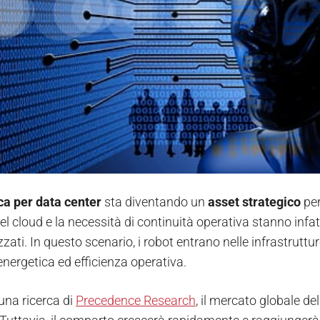
ca per data center
sta diventando un
asset strategico
per
del cloud e la necessità di continuità operativa stanno inf
ati. In questo scenario, i robot entrano nelle infrastruttu
energetica ed efficienza operativa.
na ricerca di
Precedence Research
, il mercato globale del