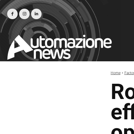
Home
Facto
Ro
ef
op