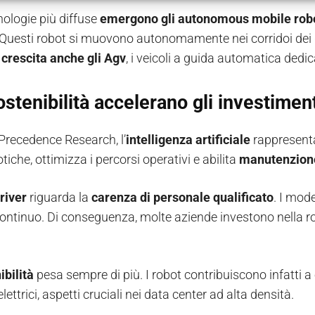
nologie più diffuse
emergono gli autonomous mobile rob
Questi robot si muovono autonomamente nei corridoi dei d
 crescita anche gli Agv
, i veicoli a guida automatica dedic
ostenibilità accelerano gli investimen
recedence Research, l’
intelligenza artificiale
rappresenta 
otiche, ottimizza i percorsi operativi e abilita
manutenzione
river
riguarda la
carenza di personale qualificato
. I mod
continuo. Di conseguenza, molte aziende investono nella rob
ibilità
pesa sempre di più. I robot contribuiscono infatti a
ettrici, aspetti cruciali nei data center ad alta densità.