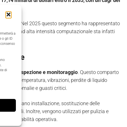
à
17,14 miliardi di dollari entro il 2035, con un cagr del
a center
. Nel 2025 questo segmento ha rappresentato
vizi cloud ad alta intensità computazionale sta infatti
ermetterà a
 o gli ID
il consenso
ù uptime
anno
,
te di
ttività di ispezione e monitoraggio
. Questo comparto
rollano temperatura, vibrazioni, perdite di liquido
time, anomalie e guasti critici.
bot supportano installazione, sostituzione delle
igitali. Inoltre, vengono utilizzati per pulizia e
a e affidabilità operativa.