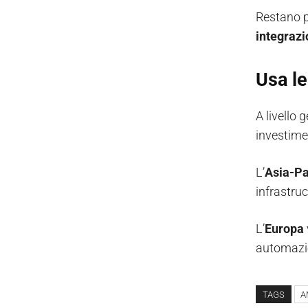
Restano p
integrazi
Usa le
A livello 
investime
L’
Asia-Pa
infrastru
L’
Europa
automazio
TAGS
A