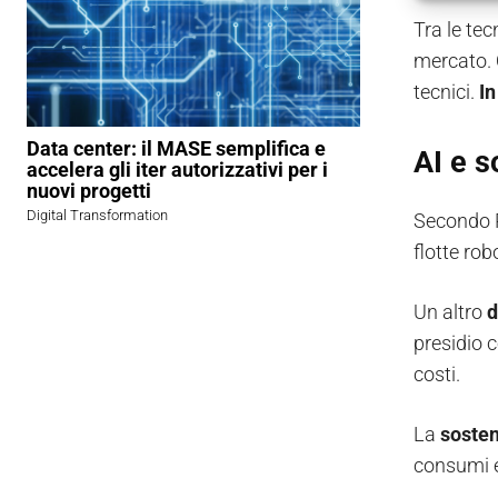
Tra le tec
mercato. 
tecnici.
In
Data center: il MASE semplifica e
AI e s
accelera gli iter autorizzativi per i
nuovi progetti
Digital Transformation
Secondo P
flotte rob
Un altro
d
presidio 
costi.
La
sosten
consumi el