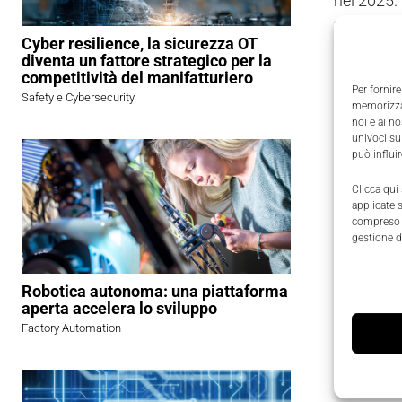
nel 2025.
24,6%
.
Cyber resilience, la sicurezza OT
diventa un fattore strategico per la
La cresci
competitività del manifatturiero
Per fornire
il
40% del
Safety e Cybersecurity
memorizzar
aumentand
noi e ai n
univoci su
può influi
Roboti
Clicca qui
applicate 
compreso i
La ricerc
gestione d
ha rappre
refrigeran
Robotica autonoma: una piattaforma
aperta accelera lo sviluppo
Cresce an
Factory Automation
apparecch
manutenzi