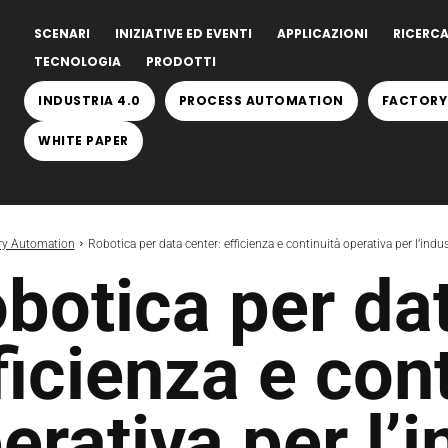
SCENARI
INIZIATIVE ED EVENTI
APPLICAZIONI
RICERCA
TECNOLOGIA
PRODOTTI
INDUSTRIA 4.0
PROCESS AUTOMATION
FACTORY
WHITE PAPER
ry Automation
Robotica per data center: efficienza e continuità operativa per l’indus
botica per dat
ficienza e con
erativa per l’i