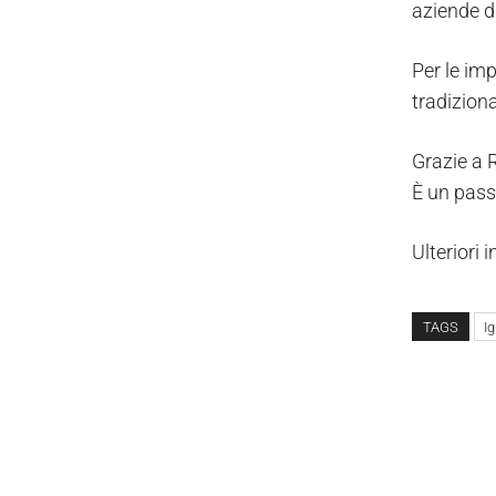
aziende d
Per le imp
tradizion
Grazie a R
È un pass
Ulteriori 
TAGS
I