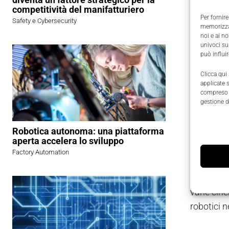
RobotCtr
competitività del manifatturiero
Consente 
Per fornire
Safety e Cybersecurity
memorizzar
il control
noi e ai n
univoci su
e Lynx Mo
può influi
Il softwar
Clicca qui
applicate 
con le sol
compreso i
gestione d
aziende p
e costi d
Robotica autonoma: una piattaforma
aperta accelera lo sviluppo
Un sol
Factory Automation
RobotCtrl
varie cine
robotici n