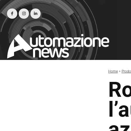
Home
Prodot
Ro
l’
az