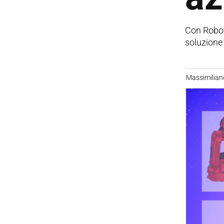
Con RobotC
soluzione
Massimilian