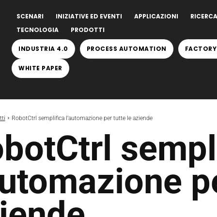
SCENARI
INIZIATIVE ED EVENTI
APPLICAZIONI
RICERCA
TECNOLOGIA
PRODOTTI
INDUSTRIA 4.0
PROCESS AUTOMATION
FACTORY
WHITE PAPER
ti
RobotCtrl semplifica l’automazione per tutte le aziende
botCtrl sempl
automazione pe
iende