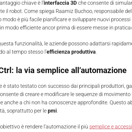
antaggio chiave è l’
interfaccia 3D
che consente di simula
te il robot. Come spiega Raamiz Buchoo, responsabile dell
o modo è più facile pianificare e sviluppare nuovi process
 in modo efficiente ancor prima di essere messe in pratica
questa funzionalità, le aziende possono adattarsi rapidamen
do al tempo stesso l’
efficienza produttiva
.
trl: la via semplice all’automazione
e è stato testato con successo dai principali produttori, gar
 consente di creare e modificare le sequenze di movimento
le anche a chi non ha conoscenze approfondite. Questo abb
tà, soprattutto per le
pmi
.
 obiettivo è rendere l'automazione il più
semplice e accessi