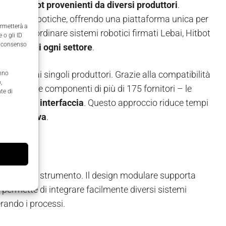
ne di robot provenienti da diversi produttori
.
 o celle robotiche, offrendo una piattaforma unica per
ermetterà a
rl può coordinare sistemi robotici firmati Lebai, Hitbot
 o gli ID
il consenso
imprese di ogni settore
.
dente dai singoli produttori. Grazie alla compatibilità
anno
,
850 robot e componenti di più di 175 fornitori – le
te di
n un’
unica interfaccia
. Questo approccio riduce tempi
ità operativa
.
 lo stesso strumento. Il design modulare supporta
ò permette di integrare facilmente diversi sistemi
erando i processi.