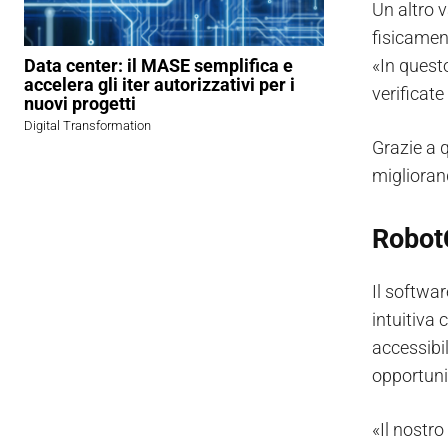
Un altro v
fisicamen
«In quest
Data center: il MASE semplifica e
accelera gli iter autorizzativi per i
verificate
nuovi progetti
Digital Transformation
Grazie a 
miglioran
RobotC
Il softwar
intuitiva
accessibi
opportuni
«Il nostro