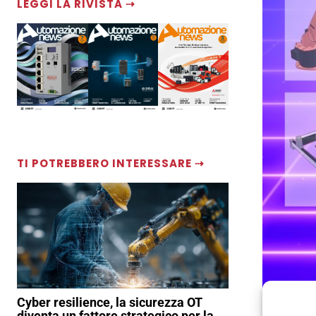
LEGGI LA RIVISTA ⇢
TI POTREBBERO INTERESSARE ⇢
Young woman s
Cyber resilience, la sicurezza OT
diventa un fattore strategico per la