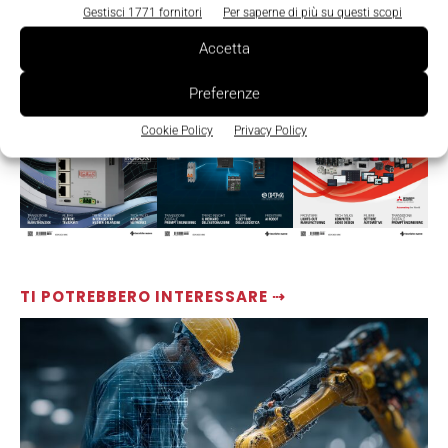
Gestisci 1771 fornitori
Per saperne di più su questi scopi
LEGGI LA RIVISTA ⇢
Accetta
Preferenze
Cookie Policy
Privacy Policy
TI POTREBBERO INTERESSARE ⇢