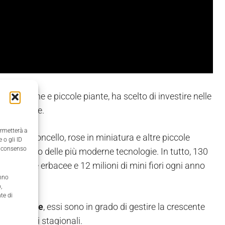
romatiche e piccole piante, ha scelto di investire nelle
le piantine.
ermetterà a
to, dragoncello, rose in miniatura e altre piccole
 o gli ID
il consenso
rdia
, dotato delle più moderne tecnologie. In tutto, 130
di piante erbacee e 12 milioni di mini fiori ogni anno
anno
,
te di
 produzione
, essi sono in grado di gestire la crescente
variazioni stagionali.