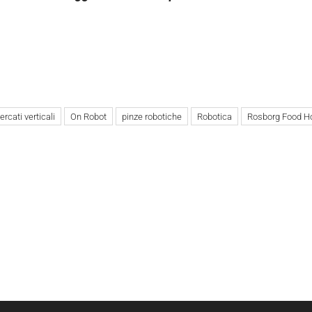
rcati verticali
On Robot
pinze robotiche
Robotica
Rosborg Food Ho