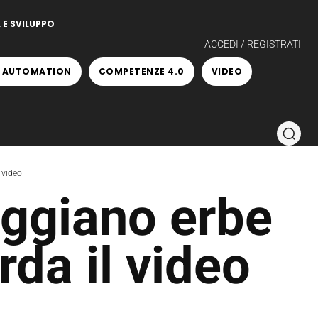
 E SVILUPPO
ACCEDI / REGISTRATI
 AUTOMATION
COMPETENZE 4.0
VIDEO
 video
ggiano erbe
da il video