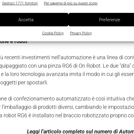
Gestisci 1771 fornitori
Per saperne di più su questi scopi
 lavori monotoni
Accetta
Preferenze
il nuovo proprietario ha iniziato un processo di radicale 
titi
37 milioni di corone danesi
per l'installazione di nuov
Cookie Policy
Privacy Policy
one e robot
.
iù recenti investimenti nell'automazione è una linea di con
quipaggiato con una pinza RG6 di On Robot. Le due "dita" d
e, e la loro tecnologia avanzata imita il modo in cui gli ess
oggetti per spostarli.
one di confezionamento automatizzato è così intuitiva ch
 l’imballaggio di prodotti diversi, cambiando le impostazio
za robot RG6 è installato nel braccio robotizzato proprio
Leggi l'articolo completo sul numero di Auto