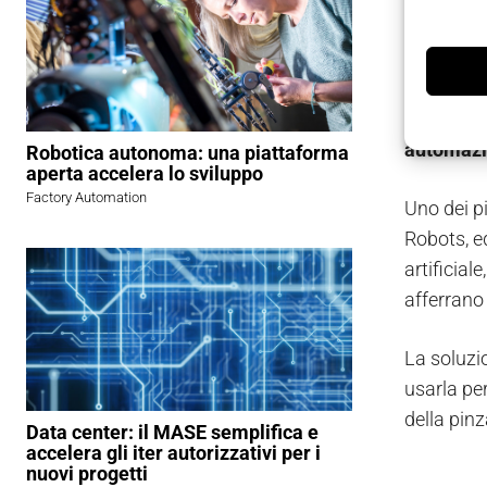
Ridurre i
Nel 2013 
stati inves
automazi
Robotica autonoma: una piattaforma
aperta accelera lo sviluppo
Factory Automation
Uno dei p
Robots, e
artificial
afferrano 
La soluzi
usarla per
della pin
Data center: il MASE semplifica e
accelera gli iter autorizzativi per i
nuovi progetti