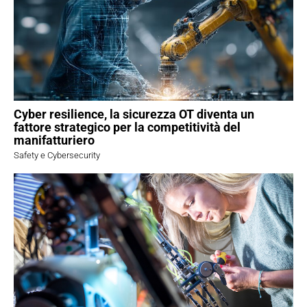
Cyber resilience, la sicurezza OT diventa un
fattore strategico per la competitività del
manifatturiero
Safety e Cybersecurity