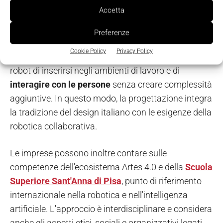
Accetta
L'infrastruttura dedica particolare attenzione anche
al
design
dei robot companion. Forma, movimento,
Preferenze
comportamento, interfacce e percezione di
Cookie Policy
Privacy Policy
sicurezza vengono valutati insieme alla capacità del
robot di inserirsi negli ambienti di lavoro e di
interagire con le persone
senza creare complessità
aggiuntive. In questo modo, la progettazione integra
la tradizione del design italiano con le esigenze della
robotica collaborativa.
Le imprese possono inoltre contare sulle
competenze dell'ecosistema Artes 4.0 e della
Scuola
Superiore Sant'Anna di Pisa
, punto di riferimento
internazionale nella robotica e nell'intelligenza
artificiale. L'approccio è interdisciplinare e considera
anche gli aspetti etici, sociali e organizzativi legati