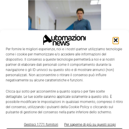
Per fornire le migliori esperienze, noi e i nostri partner utilizziamo tecnologie
come i cookie per memorizzare e/o accedere alle informazioni del
dispositivo. Il consenso a queste tecnologie permetterà a noi e ai nostri
partner di elaborare dati personali come il comportamento durante la
navigazione o gli ID univoci su questo sito e di mostrare annunci (non)
personalizzati. Non acconsentire o ritirare il consenso può influire
negativamente su alcune caratteristiche e funzioni.
Clicca qui sotto per acconsentire a quanto sopra o per fare scelte
dettagliate. Le tue scelte saranno applicate solamente a questo sito. È
possibile modificare le impostazioni in qualsiasi momento, compreso il ritiro
del consenso, utilizzando i pulsanti della Cookie Policy o cliccando sul
pulsante di gestione del consenso nella parte inferiore dello schermo.
RoboCom mette a disposizione un’infrastruttura
tecnologica pensata per simulare scenari di
Gestisci 1771 fornitori
Per saperne di più su questi scopi
sperimentazione molto diversi tra loro