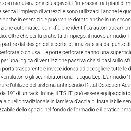
to e manutenzione più agevoli. L'interasse tra i piani di mo
e senza l'impiego di attrezzi e sono utilizzabili anche le quo
e anche in esercizio e può venire dotato anche in un sec
azione automatica con Rfid che identifica automaticament
io. Oltre che per la praticità d'impiego, il nuovo armadio T
a partire dal design delle porte, ottimizzate sia dal punto di
perforata o chiusa. Le porte perforate hanno una superficie
 per una logica di ventilazione passiva che si basi sullo s
a porta trasparente è invece idonea ad accogliere tutte le 
ventilatori o gli scambiatori aria - acqua Lcp. L'armadio 'T
ire l'utilizzo del sistema antincendio Rittal Detection-Acti
da 19˝ di un rack. Infine, il 'TS IT' può essere equipaggia
a a quello tradizionale in lamiera d'acciaio. Installabile se
zzabile dello spazio nel fondo dell'armadio e il pratico a