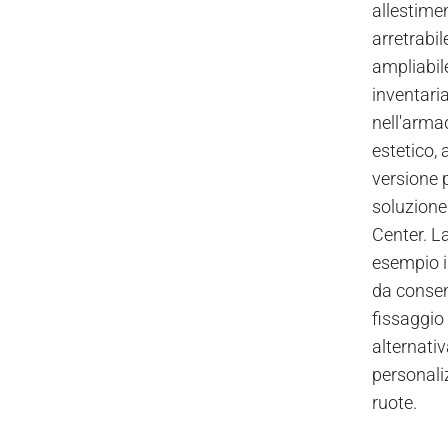
allestimen
arretrabil
ampliabil
inventari
nell'armad
estetico, 
versione 
soluzione
Center. L
esempio i 
da consent
fissaggio 
alternativ
personali
ruote.