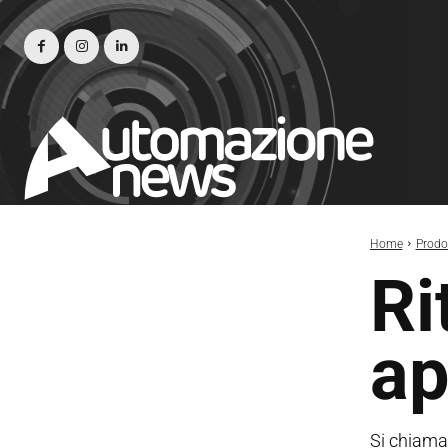
Home
Prodot
Ri
ap
Si chiama 