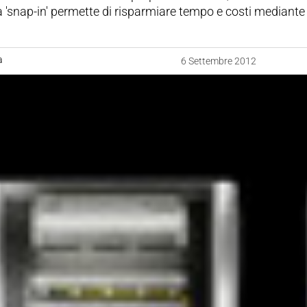
 'snap-in' permette di risparmiare tempo e costi mediante
a
6 Settembre 2012