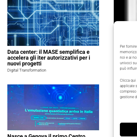
Per fornire
Data center: il MASE semplifica e
memorizzar
accelera gli iter autorizzativi per i
noi e ai n
nuovi progetti
univoci su
può influi
Digital Transformation
Clicca qui
applicate 
compreso i
gestione d
Nasce a Genova il primo Centro