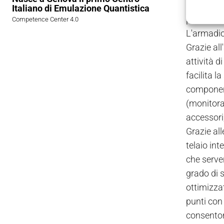
L'armadio 
Italiano di Emulazione Quantistica
permette 
Competence Center 4.0
L'armadio 
Grazie all
attività d
facilita l
component
(monitora
accessori,
Grazie all
telaio int
che serve
grado di s
ottimizzat
punti con 
consentono