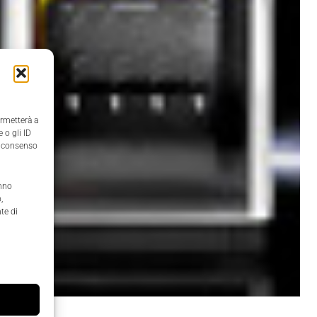
ermetterà a
 o gli ID
il consenso
anno
,
te di