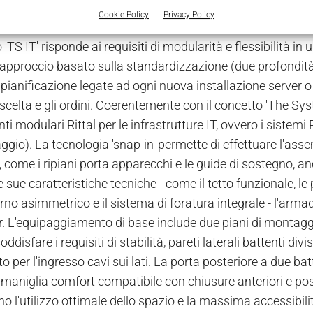
'TS IT' di Rittal è un sistema modulare intelligente, costit
Cookie Policy
Privacy Policy
di risparmiare tempo e costi mediante l'assemblaggio senz
'TS IT' risponde ai requisiti di modularità e flessibilità i
'approccio basato sulla standardizzazione (due profondità r
i pianificazione legate ad ogni nuova installazione server o
a scelta e gli ordini. Coerentemente con il concetto 'The S
i modulari Rittal per le infrastrutture IT, ovvero i sistem
ggio). La tecnologia 'snap-in' permette di effettuare l'ass
 come i ripiani porta apparecchi e le guide di sostegno, an
e sue caratteristiche tecniche - come il tetto funzionale, le por
erno asimmetrico e il sistema di foratura integrale - l'arma
r. L'equipaggiamento di base include due piani di montaggi
oddisfare i requisiti di stabilità, pareti laterali battenti di
o per l'ingresso cavi sui lati. La porta posteriore a due b
maniglia comfort compatibile con chiusure anteriori e poster
 l'utilizzo ottimale dello spazio e la massima accessibilità