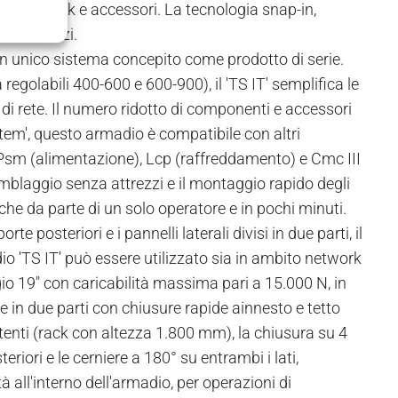
uito da rack e accessori. La tecnologia snap-in,
a attrezzi.
n un unico sistema concepito come prodotto di serie.
egolabili 400-600 e 600-900), il 'TS IT' semplifica le
 di rete. Il numero ridotto di componenti e accessori
ystem', questo armadio è compatibile con altri
i Psm (alimentazione), Lcp (raffreddamento) e Cmc III
emblaggio senza attrezzi e il montaggio rapido degli
che da parte di un solo operatore e in pochi minuti.
te posteriori e i pannelli laterali divisi in due parti, il
dio 'TS IT' può essere utilizzato sia in ambito network
o 19" con caricabilità massima pari a 15.000 N, in
vise in due parti con chiusure rapide ainnesto e tetto
attenti (rack con altezza 1.800 mm), la chiusura su 4
iori e le cerniere a 180° su entrambi i lati,
 all'interno dell'armadio, per operazioni di