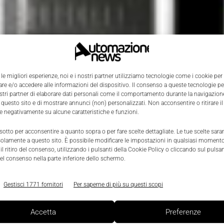
 le migliori esperienze, noi e i nostri partner utilizziamo tecnologie come i cookie per
e e/o accedere alle informazioni del dispositivo. Il consenso a queste tecnologie p
ostri partner di elaborare dati personali come il comportamento durante la navigazione
 questo sito e di mostrare annunci (non) personalizzati. Non acconsentire o ritirare 
re negativamente su alcune caratteristiche e funzioni.
 sotto per acconsentire a quanto sopra o per fare scelte dettagliate. Le tue scelte sar
solamente a questo sito. È possibile modificare le impostazioni in qualsiasi momento
l ritiro del consenso, utilizzando i pulsanti della Cookie Policy o cliccando sul pulsan
el consenso nella parte inferiore dello schermo.
Gestisci 1771 fornitori
Per saperne di più su questi scopi
Accetta
Preferenze