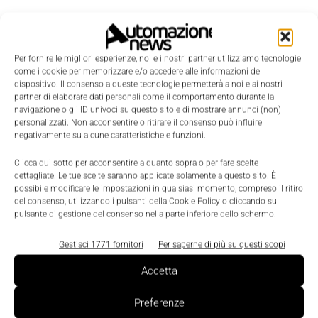
Per fornire le migliori esperienze, noi e i nostri partner utilizziamo tecnologie
come i cookie per memorizzare e/o accedere alle informazioni del
dispositivo. Il consenso a queste tecnologie permetterà a noi e ai nostri
partner di elaborare dati personali come il comportamento durante la
navigazione o gli ID univoci su questo sito e di mostrare annunci (non)
personalizzati. Non acconsentire o ritirare il consenso può influire
negativamente su alcune caratteristiche e funzioni.
Clicca qui sotto per acconsentire a quanto sopra o per fare scelte
dettagliate. Le tue scelte saranno applicate solamente a questo sito. È
LEGGI LA RIVISTA ⇢
possibile modificare le impostazioni in qualsiasi momento, compreso il ritiro
del consenso, utilizzando i pulsanti della Cookie Policy o cliccando sul
pulsante di gestione del consenso nella parte inferiore dello schermo.
Gestisci 1771 fornitori
Per saperne di più su questi scopi
Accetta
Preferenze