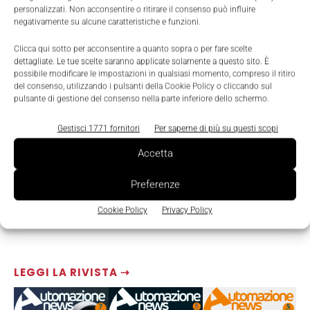
TAGS
internazionalizzazione
Mercato
personalizzati. Non acconsentire o ritirare il consenso può influire
negativamente su alcune caratteristiche e funzioni.
Clicca qui sotto per acconsentire a quanto sopra o per fare scelte
dettagliate. Le tue scelte saranno applicate solamente a questo sito. È
possibile modificare le impostazioni in qualsiasi momento, compreso il ritiro
del consenso, utilizzando i pulsanti della Cookie Policy o cliccando sul
pulsante di gestione del consenso nella parte inferiore dello schermo.
Gestisci 1771 fornitori
Per saperne di più su questi scopi
Accetta
Preferenze
Cookie Policy
Privacy Policy
LEGGI LA RIVISTA ⇢