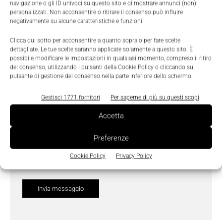
navigazione o gli ID univoci su questo sito e di mostrare annunci (non)
personalizzati. Non acconsentire o ritirare il consenso può influire
negativamente su alcune caratteristiche e funzioni.
Clicca qui sotto per acconsentire a quanto sopra o per fare scelte
dettagliate. Le tue scelte saranno applicate solamente a questo sito. È
possibile modificare le impostazioni in qualsiasi momento, compreso il ritiro
del consenso, utilizzando i pulsanti della Cookie Policy o cliccando sul
pulsante di gestione del consenso nella parte inferiore dello schermo.
Gestisci 1771 fornitori
Per saperne di più su questi scopi
Accetta
Ho letto e compreso l'
Informativa sulla Privacy
e
Preferenze
do il consenso al trattamento dei dati da parte di
Cookie Policy
Privacy Policy
Tecniche Nuove