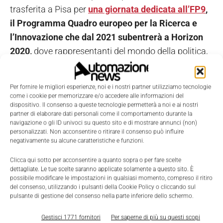
trasferita a Pisa per
una giornata dedicata all’FP9
,
il Programma Quadro europeo per la Ricerca e
l’Innovazione che dal 2021 subentrerà a Horizon
2020,
dove rappresentanti del mondo della politica,
della ricerca e delle imprese sono stati chiamati a
confrontarsi sul ruolo della ricerca di base per lo
Per fornire le migliori esperienze, noi e i nostri partner utilizziamo tecnologie
sviluppo delle società e delle economie dei Paesi
come i cookie per memorizzare e/o accedere alle informazioni del
dispositivo. Il consenso a queste tecnologie permetterà a noi e ai nostri
europei.
partner di elaborare dati personali come il comportamento durante la
navigazione o gli ID univoci su questo sito e di mostrare annunci (non)
personalizzati. Non acconsentire o ritirare il consenso può influire
L’incontro, voluto e organizzato dall’Università di
negativamente su alcune caratteristiche e funzioni.
Pisa, è stato anche l’occasione per mostrare le
eccellenze del sistema toscano della ricerca che,
Clicca qui sotto per acconsentire a quanto sopra o per fare scelte
dettagliate. Le tue scelte saranno applicate solamente a questo sito. È
come nel caso di Gianluca Fiori, riesce ad attrarre
possibile modificare le impostazioni in qualsiasi momento, compreso il ritiro
del consenso, utilizzando i pulsanti della Cookie Policy o cliccando sul
importanti finanziamenti dall’Europa.
pulsante di gestione del consenso nella parte inferiore dello schermo.
Gestisci 1771 fornitori
Per saperne di più su questi scopi