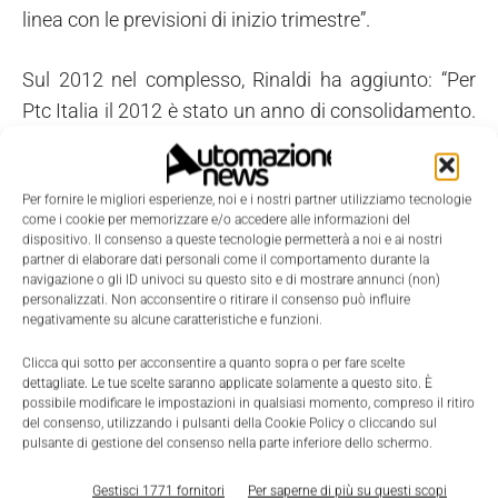
linea con le previsioni di inizio trimestre”.
Sul 2012 nel complesso, Rinaldi ha aggiunto: “Per
Ptc Italia il 2012 è stato un anno di consolidamento.
A fronte della straordinaria performance dell'anno
fiscale precedente, il risultato del 2012 si è attestato
Per fornire le migliori esperienze, noi e i nostri partner utilizziamo tecnologie
sui livelli del 2011 e in linea con le nostre aspettative
come i cookie per memorizzare e/o accedere alle informazioni del
iniziali. I ricavi sono stati trainati da una buona
dispositivo. Il consenso a queste tecnologie permetterà a noi e ai nostri
partner di elaborare dati personali come il comportamento durante la
esecuzione commerciale nel settore delle piccole
navigazione o gli ID univoci su questo sito e di mostrare annunci (non)
medie imprese, con una redditività superiore alle
personalizzati. Non acconsentire o ritirare il consenso può influire
negativamente su alcune caratteristiche e funzioni.
nostre attese a seguito dell'ottima performance dei
servizi di manutenzione che testimoniano l'ottimo
Clicca qui sotto per acconsentire a quanto sopra o per fare scelte
dettagliate. Le tue scelte saranno applicate solamente a questo sito. È
livello di fidelizzazione degli oltre 2.500 clienti che
possibile modificare le impostazioni in qualsiasi momento, compreso il ritiro
continuano a investire nelle soluzioni Ptc. Nel 2013
del consenso, utilizzando i pulsanti della Cookie Policy o cliccando sul
pulsante di gestione del consenso nella parte inferiore dello schermo.
continueremo a investire e a essere focalizzati sulla
creazione di valore nei settori verticali quali:
Gestisci 1771 fornitori
Per saperne di più su questi scopi