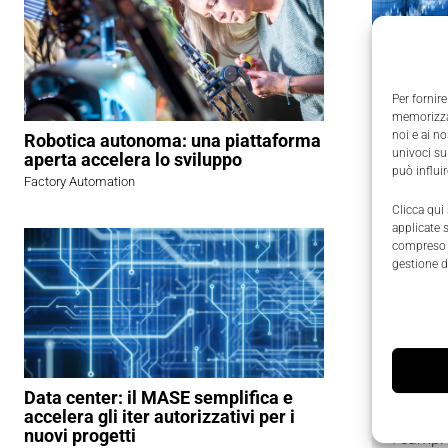
con viste 
iOS, Andr
Per fornire
contraddis
memorizzar
noi e ai n
Robotica autonoma: una piattaforma
consente o
univoci su
aperta accelera lo sviluppo
regolamen
può influi
Factory Automation
database r
Clicca qui
ora l’impi
applicate 
compreso i
release 4.
gestione d
generare g
parametri
macchine, 
Data center: il MASE semplifica e
Richied
accelera gli iter autorizzativi per i
nuovi progetti
I campi