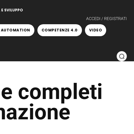
 E SVILUPPO
ACCEDI / REGISTRATI
 AUTOMATION
COMPETENZE 4.0
VIDEO
 e completi
mazione