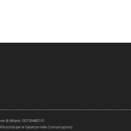
prese di Milano: 00753480151
l’Autorità per le Garanzie nelle Comunicazioni)