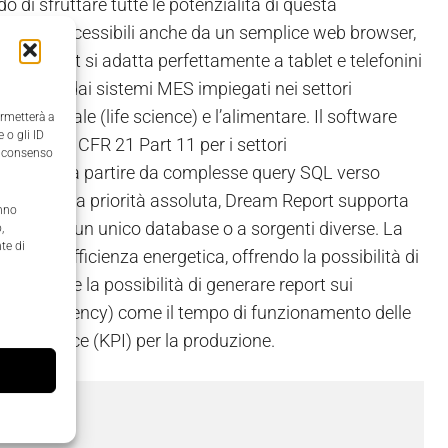
di sfruttare tutte le potenzialità di questa
ati sono accessibili anche da un semplice web browser,
Dream Report si adatta perfettamente a tablet e telefonini
 report dai sistemi MES impiegati nei settori
 biomedicale (life science) e l’alimentare. Il software
ermetterà a
 o gli ID
 normativa CFR 21 Part 11 per i settori
il consenso
di report a partire da complesse query SQL verso
tinuity è una priorità assoluta, Dream Report supporta
anno
collegati a un unico database o a sorgenti diverse. La
,
te di
metri di efficienza energetica, offrendo la possibilità di
fre infine la possibilità di generare report sui
ment Efficiency) come il tempo di funzionamento delle
 performance (KPI) per la produzione.