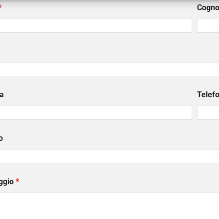
*
Cogn
a
Telef
o
ggio
*