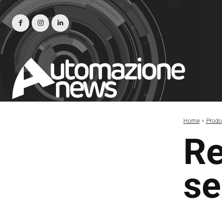
Home
Prodot
Re
se