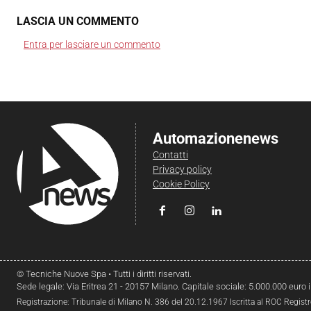
LASCIA UN COMMENTO
Entra per lasciare un commento
Automazionenews
Contatti
Privacy policy
Cookie Policy
© Tecniche Nuove Spa • Tutti i diritti riservati.
Sede legale: Via Eritrea 21 - 20157 Milano. Capitale sociale: 5.000.000 euro 
Registrazione: Tribunale di Milano N. 386 del 20.12.1967 Iscritta al ROC Regist