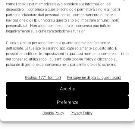
soluzione perfetta per le nostre applicazioni di
come i cookie per memorizzare e/o accedere alle informazioni del
converting nella sede di a Porcari. In totale, abbiamo
dispositivo. Il consenso a queste tecnologie permetterà a noi e ai nostri
partner di elaborare dati personali come il comportamento durante la
ora acquistato circa 100 azionamenti Unidrive M da
navigazione o gli ID univoci su questo sito e di mostrare annunci (non)
Emerson".
personalizzati. Non acconsentire o ritirare il consenso può influire
negativamente su alcune caratteristiche e funzioni.
Il successo del programma di upgrade è stato tale
Clicca qui sotto per acconsentire a quanto sopra o per fare scelte
dettagliate. Le tue scelte saranno applicate solamente a questo sito. È
che Soffass sta ora considerando l’uso di ulteriori
possibile modificare le impostazioni in qualsiasi momento, compreso il ritiro
prodotti di Control Technologies e della sua
del consenso, utilizzando i pulsanti della Cookie Policy o cliccando sul
pulsante di gestione del consenso nella parte inferiore dello schermo.
consociata, Leroy-Somer, in progetti futuri. Nello
specifico, la società ha previsto l’adozione
di motori
Gestisci 1771 fornitori
Per saperne di più su questi scopi
a magneti permanenti (PM)
, per i risparmi
Accetta
energetici che questi possono offrire in impianti
quali le cartiere, in cui i requisiti di potenza sono
Preferenze
tipicamente alti.
Cookie Policy
Privacy Policy