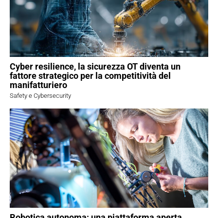
Cyber resilience, la sicurezza OT diventa un
fattore strategico per la competitività del
manifatturiero
Safety e Cybersecurity
Robotica autonoma: una piattaforma aperta