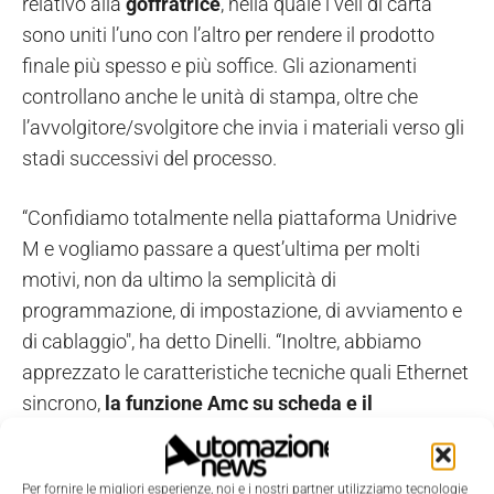
relativo alla
goffratrice
, nella quale i veli di carta
sono uniti l’uno con l’altro per rendere il prodotto
finale più spesso e più soffice. Gli azionamenti
controllano anche le unità di stampa, oltre che
l’avvolgitore/svolgitore che invia i materiali verso gli
stadi successivi del processo.
“Confidiamo totalmente nella piattaforma Unidrive
M e vogliamo passare a quest’ultima per molti
motivi, non da ultimo la semplicità di
programmazione, di impostazione, di avviamento e
di cablaggio", ha detto Dinelli. “Inoltre, abbiamo
apprezzato le caratteristiche tecniche quali Ethernet
sincrono,
la funzione Amc su scheda e il
connettore per encoder multiprotocollo
. Questo
sistema multiasse con più controlli costituisce la
Per fornire le migliori esperienze, noi e i nostri partner utilizziamo tecnologie