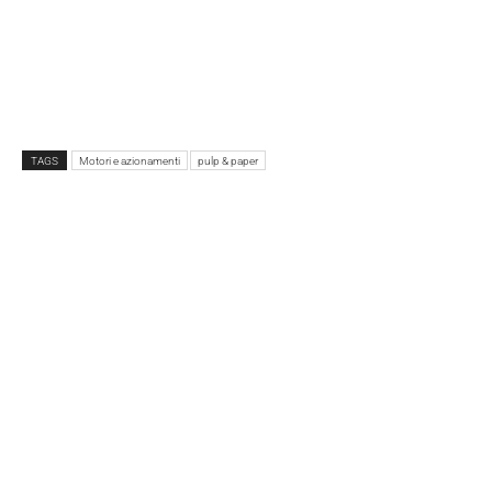
TAGS
Motori e azionamenti
pulp & paper