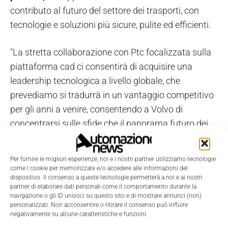
contributo al futuro del settore dei trasporti, con
tecnologie e soluzioni più sicure, pulite ed efficienti.
"La stretta collaborazione con Ptc focalizzata sulla
piattaforma cad ci consentirà di acquisire una
leadership tecnologica a livello globale, che
prevediamo si tradurrà in un vantaggio competitivo
per gli anni a venire, consentendo a Volvo di
concentrarsi sulle sfide che il panorama futuro dei
trasporti e delle infrastrutture impone in termini di
sostenibilità
", rimarca Stenqvist.
Per fornire le migliori esperienze, noi e i nostri partner utilizziamo tecnologie
come i cookie per memorizzare e/o accedere alle informazioni del
dispositivo. Il consenso a queste tecnologie permetterà a noi e ai nostri
"Lavorando insieme su una visione comune,
partner di elaborare dati personali come il comportamento durante la
abbiamo apportato importanti miglioramenti da un
navigazione o gli ID univoci su questo sito e di mostrare annunci (non)
personalizzati. Non acconsentire o ritirare il consenso può influire
lato alla suite dei prodotti Ptc, dall’altro alla capacità
negativamente su alcune caratteristiche e funzioni.
del Gruppo Volvo di lanciare sul mercato dei prodotti