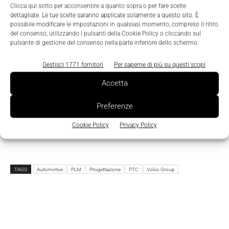
Clicca qui sotto per acconsentire a quanto sopra o per fare scelte
eccezionali", commenta invece Jim Heppelmann,
dettagliate. Le tue scelte saranno applicate solamente a questo sito. È
presidente e Ceo di Ptc. "L'
approccio ingegneristico
possibile modificare le impostazioni in qualsiasi momento, compreso il ritiro
del consenso, utilizzando i pulsanti della Cookie Policy o cliccando sul
digitale
che implementeremo insieme servirà da
pulsante di gestione del consenso nella parte inferiore dello schermo.
esempio per le aziende di tutto il mondo".
Gestisci 1771 fornitori
Per saperne di più su questi scopi
Accetta
Preferenze
Cookie Policy
Privacy Policy
TAGS
Automotive
PLM
Progettazione
PTC
Volvo Group