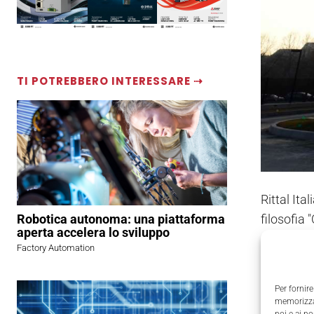
TI POTREBBERO INTERESSARE ⇢
Rittal Ita
Robotica autonoma: una piattaforma
filosofia 
aperta accelera lo sviluppo
entrambe 
Factory Automation
degli obie
Per fornire
Il nuovo g
memorizzar
noi e ai n