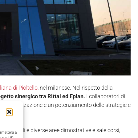
liana di Pioltello,
nel milanese. Nel rispetto della
getto sinergico tra Rittal ed Eplan.
I
collaboratori di
 un’ottimizzazione e un potenziamento delle strategie e
à aziendali e diverse aree dimostrative e sale corsi,
ermetterà a
 o gli ID