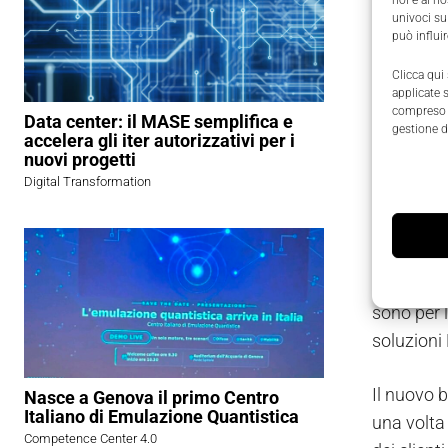
appositam
univoci su
può influi
Un edi
Clicca qui
applicate 
compreso i
La strutt
Data center: il MASE semplifica e
gestione d
accelera gli iter autorizzativi per i
secondo i 
nuovi progetti
automatiz
Digital Transformation
esterno.
Il nuovo 
center “m
sono per l
soluzioni 
Il nuovo b
Nasce a Genova il primo Centro
Italiano di Emulazione Quantistica
una volta 
Competence Center 4.0