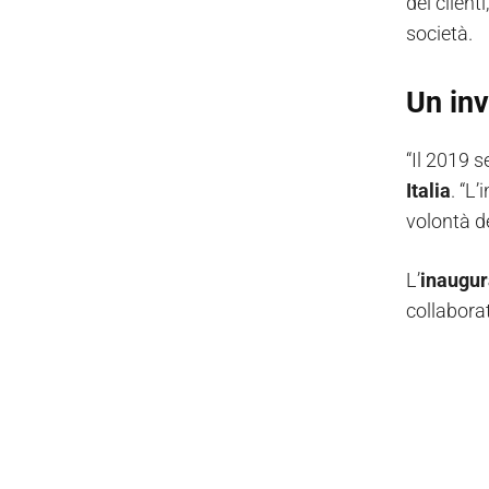
dei client
società.
Un in
“Il 2019 
Italia
. “L
volontà d
L’
inaugur
collaborat