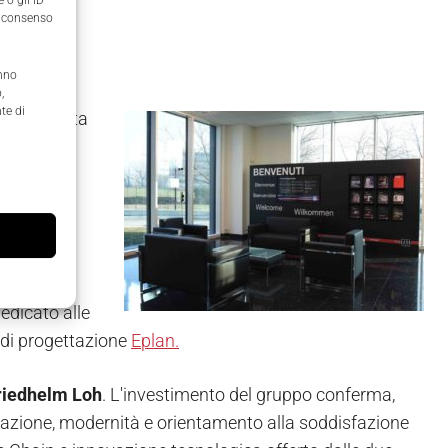
il consenso
anno
,
te di
, progettata
ontrollo
angisole
vo data
, 3.700 mq
dedicato alle
 di progettazione
Eplan.
riedhelm Loh
. L'investimento del gruppo conferma,
novazione, modernità e orientamento alla soddisfazione