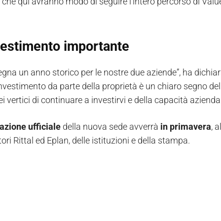
i, che qui avranno modo di seguire l’intero percorso di Val
vestimento importante
segna un anno storico per le nostre due aziende”, ha dichia
’investimento da parte della proprietà è un chiaro segno de
ei vertici di continuare a investirvi e della capacità azien
azione ufficiale
della nuova sede avverrà
in primavera
, 
ori Rittal ed Eplan, delle istituzioni e della stampa.