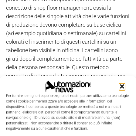
concetto di shop floor management, ossia la
descrizione delle singole attività che le varie funzioni
di produzione devono completare su base ciclica
(ad esempio quotidiana o settimanale) su cartellini
colorati e l'inserimento di questi cartellini su un
tabellone ben visibile in officina. I cartellini sono
girati dopo il completamento dell'attività da parte
della persona responsabile. Questo metodo
permette di ottenere la trasparenza necessaria per
gestire le attività produttive. Si è sviluppato inoltre
un programma di qualificazione degli operatori e un
Per fornire le migliori esperienze, noi e i nostri partner utilizziamo tecnologie
dettagliato piano d'industrializzazione per garantire
come i cookie per memorizzare e/o accedere alle informazioni del
dispositivo. Il consenso a queste tecnologie permetterà a noi e ai nostri
il rispetto della salita produttiva prevista per la
partner di elaborare dati personali come il comportamento durante la
commessa.
navigazione o gli ID univoci su questo sito e di mostrare annunci (non)
personalizzati. Non acconsentire o ritirare il consenso può influire
negativamente su alcune caratteristiche e funzioni.
Costi e benefici del progetto