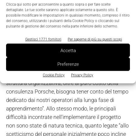
Clicca qui sotto per acconsentire a quanto sopra o per fare scelte
dettagliate. Le tue scelte saranno applicate solamente a questo sito. È
Essenza del progetto Porsche Consulting-Metra è
possibile modificare le impostazioni in qualsiasi momento, compreso il ritiro
del consenso, utilizzando i pulsanti della Cookie Policy o cliccando sul
stata, a detta degli interessati, la capacità di
pulsante di gestione del consenso nella parte inferiore dello schermo.
cambiare visione del processo senza ricorrere a una
dispendiosa modernizzazione delle strutture. Come
Gestisci 1771 fornitori
Per saperne di più su questi scopi
sostiene Bertoletti, quando gli chiediamo quali sono
Accetta
stati i costi di una simile iniziativa: “Quantificare
Preferenze
esattamente il costo di tale operazione è difficile,
perché non è facile valutare l'implementazione della
Cookie Policy
Privacy Policy
struttura organizzativa; oltre al puro costo della
consulenza Porsche, bisogna tener conto del tempo
dedicato dai nostri operatori alla lunga fase di
apprendimento”. Allo stesso modo, le principali
difficoltà incontrate nell'implementare il progetto
non sono state di natura tecnica, quanto legate “allo
scetticismo del personale inizialmente poco incline