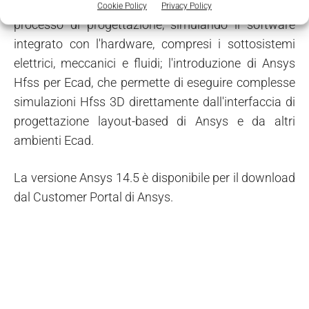
potenza e meccatronica in una fase preliminare del
Cookie Policy
Privacy Policy
processo di progettazione, simulando il software
integrato con l'hardware, compresi i sottosistemi
elettrici, meccanici e fluidi; l'introduzione di Ansys
Hfss per Ecad, che permette di eseguire complesse
simulazioni Hfss 3D direttamente dall'interfaccia di
progettazione layout-based di Ansys e da altri
ambienti Ecad.
La versione Ansys 14.5 è disponibile per il download
dal Customer Portal di Ansys.