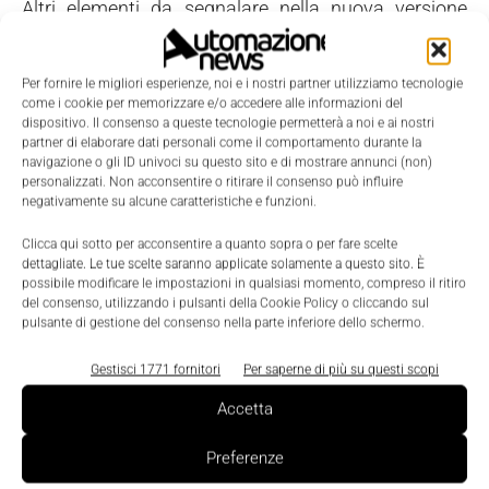
Altri elementi da segnalare nella nuova versione
sono: le funzionalità Ansys TGrid integrate
nell'ambiente Ansys Fluent per ridurre il tempo di
Per fornire le migliori esperienze, noi e i nostri partner utilizziamo tecnologie
pre-processing e l'integrazione, in un unico
come i cookie per memorizzare e/o accedere alle informazioni del
dispositivo. Il consenso a queste tecnologie permetterà a noi e ai nostri
ambiente, dei lettori di Cad e di nuove funzionalità di
partner di elaborare dati personali come il comportamento durante la
surface meshing; il framework e il workflow
navigazione o gli ID univoci su questo sito e di mostrare annunci (non)
personalizzati. Non acconsentire o ritirare il consenso può influire
ottimizzati necessari per migliorare la capacità di
negativamente su alcune caratteristiche e funzioni.
creare compositi 3D stratificati da geometrie
Clicca qui sotto per acconsentire a quanto sopra o per fare scelte
complesse e combinarli con parti non-composite
dettagliate. Le tue scelte saranno applicate solamente a questo sito. È
negli assiemi globali; le ampie funzionalità fluido
possibile modificare le impostazioni in qualsiasi momento, compreso il ritiro
del consenso, utilizzando i pulsanti della Cookie Policy o cliccando sul
termiche, quali il coupling bidirezionale tra la
pulsante di gestione del consenso nella parte inferiore dello schermo.
simulazione dei fluidi di Ansys Fluent e la
Gestisci 1771 fornitori
Per saperne di più su questi scopi
simulazione di campi elettromagnetici di Ansys
Maxwell; l'integrazione della Suite Scade (Esterel
Accetta
Technologies) con Ansys Simplorer, che consente di
Preferenze
validare virtualmente i sistemi di elettronica di