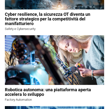
Cyber resilience, la sicurezza OT diventa un
fattore strategico per la competitività del
manifatturiero
Safety e Cybersecurity
Robotica autonoma: una piattaforma aperta
accelera lo sviluppo
Factory Automation