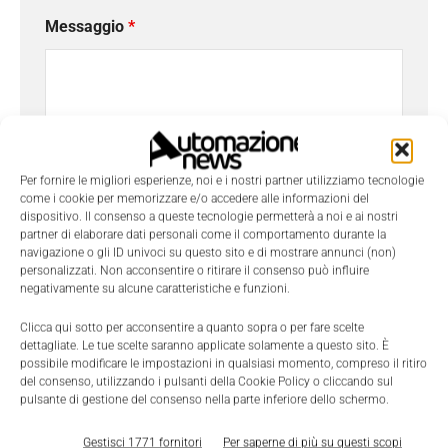
Messaggio
*
Per fornire le migliori esperienze, noi e i nostri partner utilizziamo tecnologie
come i cookie per memorizzare e/o accedere alle informazioni del
dispositivo. Il consenso a queste tecnologie permetterà a noi e ai nostri
partner di elaborare dati personali come il comportamento durante la
navigazione o gli ID univoci su questo sito e di mostrare annunci (non)
personalizzati. Non acconsentire o ritirare il consenso può influire
negativamente su alcune caratteristiche e funzioni.
Ho letto e compreso l'
Informativa sulla Privacy
e
Clicca qui sotto per acconsentire a quanto sopra o per fare scelte
do il consenso al trattamento dei dati da parte di
dettagliate. Le tue scelte saranno applicate solamente a questo sito. È
possibile modificare le impostazioni in qualsiasi momento, compreso il ritiro
Tecniche Nuove
del consenso, utilizzando i pulsanti della Cookie Policy o cliccando sul
pulsante di gestione del consenso nella parte inferiore dello schermo.
Gestisci 1771 fornitori
Per saperne di più su questi scopi