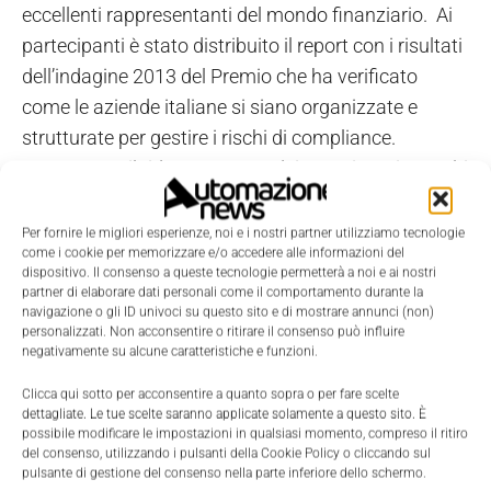
eccellenti rappresentanti del mondo finanziario. Ai
partecipanti è stato distribuito il report con i risultati
dell’indagine 2013 del Premio che ha verificato
come le aziende italiane si siano organizzate e
strutturate per gestire i rischi di compliance.
Nonostante il ridotto numero dei questionari raccolti
sembri indicare una scarsa sensibilità delle imprese
italiane a questa tipologia di rischi, è doveroso
Per fornire le migliori esperienze, noi e i nostri partner utilizziamo tecnologie
come i cookie per memorizzare e/o accedere alle informazioni del
sottolineare che nella maggior parte delle imprese
dispositivo. Il consenso a queste tecnologie permetterà a noi e ai nostri
rispondenti il rischio di compliance è stato gestito
partner di elaborare dati personali come il comportamento durante la
navigazione o gli ID univoci su questo sito e di mostrare annunci (non)
attraverso la realizzazione di adeguati presidi
personalizzati. Non acconsentire o ritirare il consenso può influire
organizzativi e, soprattutto, le imprese che hanno
negativamente su alcune caratteristiche e funzioni.
investito risorse nell’attività di compliance
Clicca qui sotto per acconsentire a quanto sopra o per fare scelte
sembrano consapevoli dell’utilità che questa attività
dettagliate. Le tue scelte saranno applicate solamente a questo sito. È
possibile modificare le impostazioni in qualsiasi momento, compreso il ritiro
può comportare in termini di miglioramenti
del consenso, utilizzando i pulsanti della Cookie Policy o cliccando sul
organizzativi e procedurali, di immagine aziendale e
pulsante di gestione del consenso nella parte inferiore dello schermo.