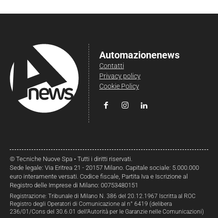
Automazionenews
Contatti
Privacy policy
Cookie Policy
© Tecniche Nuove Spa • Tutti i diritti riservati.
Sede legale: Via Eritrea 21 - 20157 Milano. Capitale sociale: 5.000.000
euro interamente versati. Codice fiscale, Partita Iva e Iscrizione al
Registro delle Imprese di Milano: 00753480151
Registrazione: Tribunale di Milano N. 386 del 20.12.1967 Iscritta al ROC
Registro degli Operatori di Comunicazione al n° 6419 (delibera
236/01/Cons del 30.6.01 dell’Autorità per le Garanzie nelle Comunicazioni)