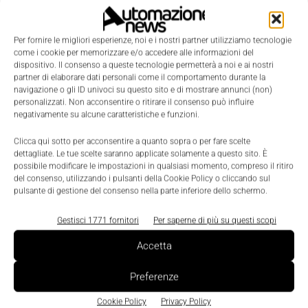
dell'iter progettuale è rappresentato dal lavoro in
team. La realizzazione di un impianto è spesso il
Per fornire le migliori esperienze, noi e i nostri partner utilizziamo tecnologie
come i cookie per memorizzare e/o accedere alle informazioni del
risultato di un'attività sinergica tra persone con
dispositivo. Il consenso a queste tecnologie permetterà a noi e ai nostri
personalità e modi di operare differenti. Senza
partner di elaborare dati personali come il comportamento durante la
navigazione o gli ID univoci su questo sito e di mostrare annunci (non)
considerare anche l'importanza di avvicinare gli
personalizzati. Non acconsentire o ritirare il consenso può influire
studenti alla realtà aziendale di modo che possano
negativamente su alcune caratteristiche e funzioni.
percepirne tutte le logiche che la caratterizzano.
Clicca qui sotto per acconsentire a quanto sopra o per fare scelte
L'iniziativa, rivolta agli istituti tecnici e professionali
dettagliate. Le tue scelte saranno applicate solamente a questo sito. È
possibile modificare le impostazioni in qualsiasi momento, compreso il ritiro
di tutta Italia con specializzazione in elettrotecnica e
del consenso, utilizzando i pulsanti della Cookie Policy o cliccando sul
automazione, elettronica e telecomunicazioni,
pulsante di gestione del consenso nella parte inferiore dello schermo.
informatica industriale e meccanica, quest'anno ha
Gestisci 1771 fornitori
Per saperne di più su questi scopi
impegnato gli studenti e i professori nella
Accetta
realizzazione di progetti di automazione basati sulla
nuova linea di plc Simatic S7-1200 di Siemens.
Preferenze
Questi plc, con l'introduzione di Service Pack 2 di
Cookie Policy
Privacy Policy
Step V11 e della versione Firmware V2, hanno