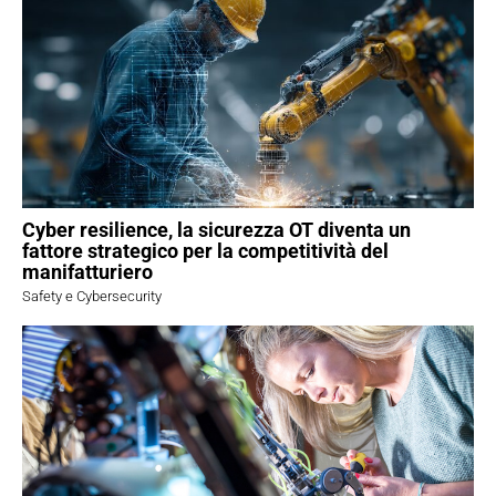
Cyber resilience, la sicurezza OT diventa un
fattore strategico per la competitività del
manifatturiero
Safety e Cybersecurity