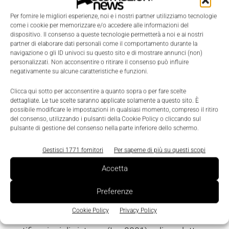
che la produzione dei prodotti Spriano e Mec Rela
Per fornire le migliori esperienze, noi e i nostri partner utilizziamo tecnologie
sia rimasta in Italia, riconoscendo la qualità della
come i cookie per memorizzare e/o accedere alle informazioni del
strumentazione e della tecnologia made in Italy: gli
dispositivo. Il consenso a queste tecnologie permetterà a noi e ai nostri
partner di elaborare dati personali come il comportamento durante la
strumenti Spriano per l'indicazione, la trasmissione,
navigazione o gli ID univoci su questo sito e di mostrare annunci (non)
la regolazione e il controllo dei processi industriali
personalizzati. Non acconsentire o ritirare il consenso può influire
negativamente su alcune caratteristiche e funzioni.
sono utilizzati in oltre 60 Paesi nel mondo.
Clicca qui sotto per acconsentire a quanto sopra o per fare scelte
dettagliate. Le tue scelte saranno applicate solamente a questo sito. È
Per un'azienda italiana è sufficiente far leva sulla
possibile modificare le impostazioni in qualsiasi momento, compreso il ritiro
propria fama per riconquistate i mercati esteri?
del consenso, utilizzando i pulsanti della Cookie Policy o cliccando sul
pulsante di gestione del consenso nella parte inferiore dello schermo.
Nei mercati globali di riferimento (oil & gas, power)
Gestisci 1771 fornitori
Per saperne di più su questi scopi
un marchio forte e una valida reputazione derivante
Accetta
da una fama consolidata sono fondamentali, anche
in considerazione del fatto che le principali società
Preferenze
Epc condividono tra loro molte informazioni. A ciò
Cookie Policy
Privacy Policy
devono aggiungersi le ormai indispensabili