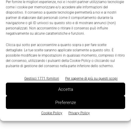
Per fornire le migliori esperienze, noi e i nostri partner utilizziamo tecnologie
do il consenso al trattamento dei dati da parte di
come i cookie per memorizzare e/o accedere alle informazioni del
Tecniche Nuove
dispositivo. Il consenso a queste tecnologie permetterà a noi e ai nostri
partner di elaborare dati personali come il comportamento durante la
navigazione o gli ID univoci su questo sito e di mostrare annunci (non)
personalizzati. Non acconsentire o ritirare il consenso può influire
negativamente su alcune caratteristiche e funzioni.
Clicca qui sotto per acconsentire a quanto sopra o per fare scelte
dettagliate. Le tue scelte saranno applicate solamente a questo sito. È
TAGS
Catene portacavi
Igus
possibile modificare le impostazioni in qualsiasi momento, compreso il ritiro
del consenso, utilizzando i pulsanti della Cookie Policy o cliccando sul
pulsante di gestione del consenso nella parte inferiore dello schermo.
Gestisci 1771 fornitori
Per saperne di più su questi scopi
Accetta
Preferenze
Cookie Policy
Privacy Policy