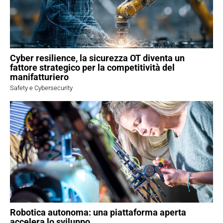
Cyber resilience, la sicurezza OT diventa un
fattore strategico per la competitività del
manifatturiero
Safety e Cybersecurity
Robotica autonoma: una piattaforma aperta
accelera lo sviluppo