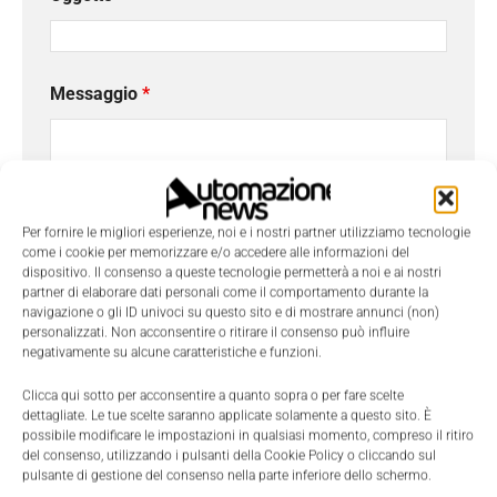
Messaggio
*
Per fornire le migliori esperienze, noi e i nostri partner utilizziamo tecnologie
come i cookie per memorizzare e/o accedere alle informazioni del
dispositivo. Il consenso a queste tecnologie permetterà a noi e ai nostri
partner di elaborare dati personali come il comportamento durante la
navigazione o gli ID univoci su questo sito e di mostrare annunci (non)
personalizzati. Non acconsentire o ritirare il consenso può influire
negativamente su alcune caratteristiche e funzioni.
Clicca qui sotto per acconsentire a quanto sopra o per fare scelte
Ho letto e compreso l'
Informativa sulla Privacy
e
dettagliate. Le tue scelte saranno applicate solamente a questo sito. È
possibile modificare le impostazioni in qualsiasi momento, compreso il ritiro
do il consenso al trattamento dei dati da parte di
del consenso, utilizzando i pulsanti della Cookie Policy o cliccando sul
Tecniche Nuove
pulsante di gestione del consenso nella parte inferiore dello schermo.