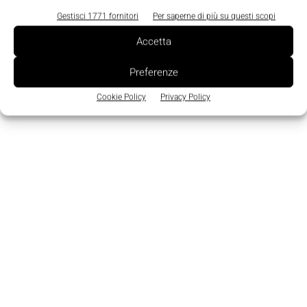
Gestisci 1771 fornitori
Per saperne di più su questi scopi
Accetta
Preferenze
TAGS
Pilz
Pnoz
Sicurezza
Cookie Policy
Privacy Policy