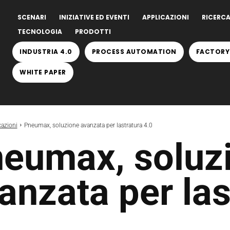
SCENARI
INIZIATIVE ED EVENTI
APPLICAZIONI
RICERCA
TECNOLOGIA
PRODOTTI
INDUSTRIA 4.0
PROCESS AUTOMATION
FACTORY
WHITE PAPER
cazioni
Pneumax, soluzione avanzata per lastratura 4.0
eumax, soluz
anzata per las