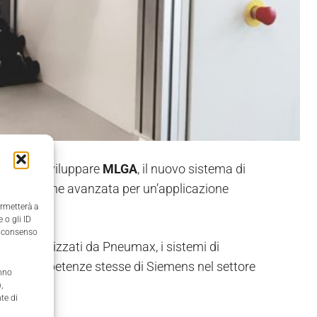
cati per sviluppare
MLGA
, il nuovo sistema di
na soluzione avanzata per un’applicazione
ermetterà a
 o gli ID
il consenso
nenti realizzati da Pneumax, i sistemi di
che alle competenze stesse di Siemens nel settore
anno
,
te di