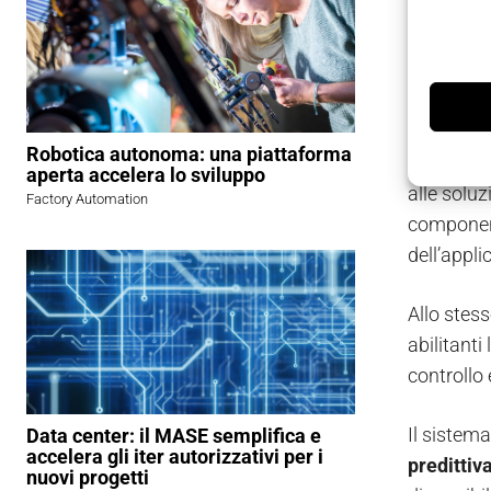
Pneumax h
grado di o
“Pneumax
pannello t
Robotica autonoma: una piattaforma
La scelta
aperta accelera lo sviluppo
alle soluz
Factory Automation
component
dell’appli
Allo stes
abilitanti
controllo 
Il sistema
Data center: il MASE semplifica e
accelera gli iter autorizzativi per i
predittiv
nuovi progetti