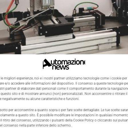
x
ha selezionato
Siemens
e
Telmotor
come partner qualifi
mento multi-asse per allineamenti geometrici che offre u
 le migliori esperienze, noi e i nostri partner utilizziamo tecnologie come i cookie per
mente rilevante nel settore della lastratura.
e e/o accedere alle informazioni del dispositivo. Il consenso a queste tecnologie p
ostri partner di elaborare dati personali come il comportamento durante la navigazione
 questo sito e di mostrare annunci (non) personalizzati. Non acconsentire o ritirare 
ivo raggiunto grazie a un’intensa cooperazione tra i compo
re negativamente su alcune caratteristiche e funzioni.
ione Siemens utilizzati per gli attuatori elettrici, oltre 
 sotto per acconsentire a quanto sopra o per fare scelte dettagliate. Le tue scelte sar
, in particolare nel BiW.
solamente a questo sito. È possibile modificare le impostazioni in qualsiasi momento
l ritiro del consenso, utilizzando i pulsanti della Cookie Policy o cliccando sul pulsan
el consenso nella parte inferiore dello schermo.