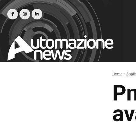
Home
Appli
Pn
av