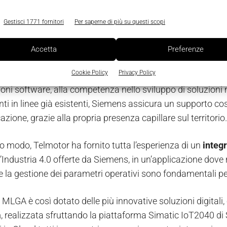
a affrontato il progetto, ponendosi come capocommessa
ffrire al cliente non solo una serie di attuatori elettrici e u
Gestisci 1771 fornitori
Per saperne di più su questi scopi
 Automotive”, ma
un sistema motorizzato completo, equ
ouch operativo, quadro elettrico e tutto ciò che potesse au
Accetta
Preferenze
Cookie Policy
Privacy Policy
 di Siemens
per l’integrazione dei motori e di tutta la logica
ioni software, alla competenza nello sviluppo di soluzioni m
i in linee già esistenti, Siemens assicura un supporto cos
cazione, grazie alla propria presenza capillare sul territorio.
so modo, Telmotor ha fornito tutta l’esperienza di un
integr
 l’Industria 4.0 offerte da Siemens, in un’applicazione dove
e la gestione dei parametri operativi sono fondamentali per
 MLGA è così dotato delle più innovative soluzioni digitali,
a
, realizzata sfruttando la piattaforma Simatic IoT2040 di S