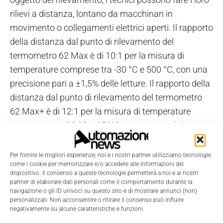
rilievi a distanza, lontano da macchinari in
movimento o collegamenti elettrici aperti. Il rapporto
della distanza dal punto di rilevamento del
termometro 62 Max è di 10:1 per la misura di
temperature comprese tra -30 °C e 500 °C, con una
precisione pari a ±1,5% delle letture. Il rapporto della
distanza dal punto di rilevamento del termometro
62 Max+ è di 12:1 per la misura di temperature
comprese tra -30 °C e 650°C, con una precisione
pari a ±1,0% delle letture. Entrambi i termometri ad
infrarossi funzionano con una singola batteria AA.
Per fornire le migliori esperienze, noi e i nostri partner utilizziamo tecnologie
come i cookie per memorizzare e/o accedere alle informazioni del
dispositivo. Il consenso a queste tecnologie permetterà a noi e ai nostri
partner di elaborare dati personali come il comportamento durante la
navigazione o gli ID univoci su questo sito e di mostrare annunci (non)
personalizzati. Non acconsentire o ritirare il consenso può influire
negativamente su alcune caratteristiche e funzioni.