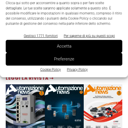
Clicca qui sotto per acconsentire a quanto sopra o per fare scelte
dettagliate. Le tue scelte saranno applicate solamente a questo sito. È
possibile modificare le impostazioni in qualsiasi momento, compreso il ritiro
del consenso, utilizzando i pulsanti della Cookie Policy o cliccando sul
pulsante di gestione del consenso nella parte inferiore dello schermo.
Gestisci 1771 fornitori
Per saperne di più su questi scopi
Accetta
Preferenze
Cookie Policy
Privacy Policy
LEGGI LA RIVISTA ⇢