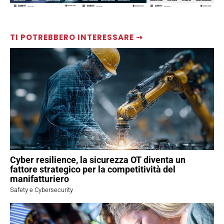
TI POTREBBERO INTERESSARE ⇢
Cyber resilience, la sicurezza OT diventa un
fattore strategico per la competitività del
manifatturiero
Safety e Cybersecurity