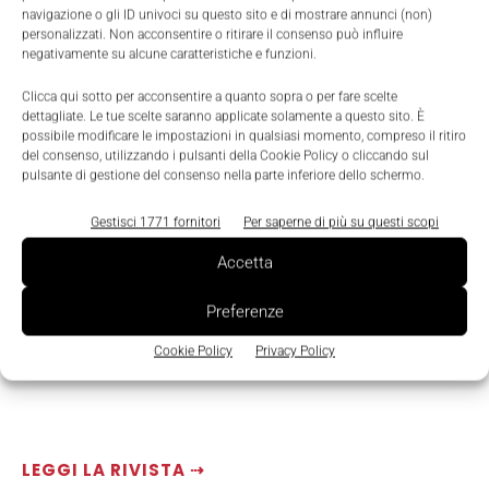
scalabile, modulare e configurabile.
navigazione o gli ID univoci su questo sito e di mostrare annunci (non)
personalizzati. Non acconsentire o ritirare il consenso può influire
negativamente su alcune caratteristiche e funzioni.
Clicca qui sotto per acconsentire a quanto sopra o per fare scelte
dettagliate. Le tue scelte saranno applicate solamente a questo sito. È
possibile modificare le impostazioni in qualsiasi momento, compreso il ritiro
del consenso, utilizzando i pulsanti della Cookie Policy o cliccando sul
pulsante di gestione del consenso nella parte inferiore dello schermo.
Gestisci 1771 fornitori
Per saperne di più su questi scopi
Accetta
Preferenze
Cookie Policy
Privacy Policy
LEGGI LA RIVISTA ⇢