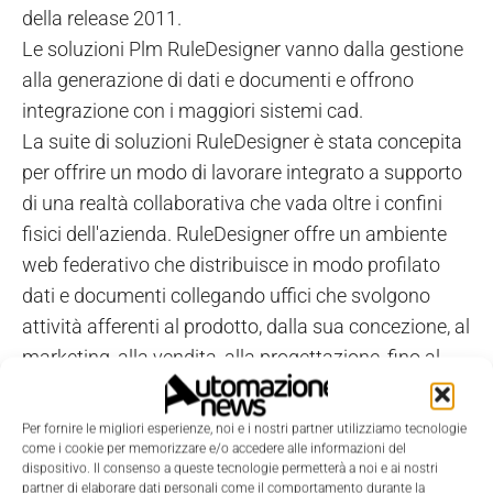
della release 2011.
Le soluzioni Plm RuleDesigner vanno dalla gestione
alla generazione di dati e documenti e offrono
integrazione con i maggiori sistemi cad.
La suite di soluzioni RuleDesigner è stata concepita
per offrire un modo di lavorare integrato a supporto
di una realtà collaborativa che vada oltre i confini
fisici dell'azienda. RuleDesigner offre un ambiente
web federativo che distribuisce in modo profilato
dati e documenti collegando uffici che svolgono
attività afferenti al prodotto, dalla sua concezione, al
marketing, alla vendita, alla progettazione, fino al
postvendita. Avvalendosi di RuleDesigner l'azienda è
in grado di sfruttare al meglio il proprio patrimonio
Per fornire le migliori esperienze, noi e i nostri partner utilizziamo tecnologie
di conoscenza aumentando efficienza e
come i cookie per memorizzare e/o accedere alle informazioni del
dispositivo. Il consenso a queste tecnologie permetterà a noi e ai nostri
competitività. RuleDesigner è una tecnologia
partner di elaborare dati personali come il comportamento durante la