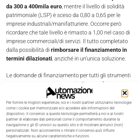
da 300 a 400mila euro
, mentre il livello di solidità
patrimoniale (LSP) è sceso da 0,80 a 0,65 per le
imprese industriali/manifatturiere. Occorre però
ricordare che tale livello è rimasto a 1,00 nel caso di
imprese commerciali/di servizi. Il tutto completato
dalla possibilità di
rimborsare il finanziamento in
termini dilazionati
, anziché in un’unica soluzione.
Le domande di finanziamento per tutti gli strumenti
possono essere presentate via Pec con firma
digitale o tramite il Portale
SIMEST
.
Per fornire le migliori esperienze, noi e i nostri partner utilizziamo tecnologie
come i cookie per memorizzare e/o accedere alle informazioni del
dispositivo. Il consenso a queste tecnologie permetterà a noi e ai nostri
TAGS
finanziamenti
Hot Topic
internazionalizzazione
Mise
tasso
partner di elaborare dati personali come il comportamento durante la
navigazione o gli ID univoci su questo sito e di mostrare annunci (non)
personalizzati. Non acconsentire o ritirare il consenso può influire
negativamente su alcune caratteristiche e funzioni.