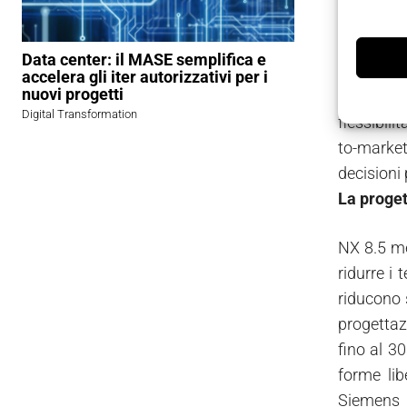
Data center: il MASE semplifica e
Siemens 
accelera gli iter autorizzativi per i
nuovi progetti
produzion
Digital Transformation
flessibili
to-market
decisioni 
La proge
NX 8.5 me
ridurre i
riducono 
progettaz
fino al 3
forme li
Siemens P