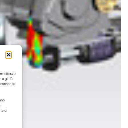
ermetterà a
 o gli ID
il consenso
anno
,
te di