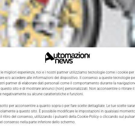
 le migliori esperienze, noi e i nostri partner utilizziamo tecnologie come i cookie per
e e/o accedere alle informazioni del dispositivo. Il consenso a queste tecnologie p
ostri partner di elaborare dati personali come il comportamento durante la navigazione
 questo sito e di mostrare annunci (non) personalizzati. Non acconsentire o ritirare 
re negativamente su alcune caratteristiche e funzioni.
 sotto per acconsentire a quanto sopra o per fare scelte dettagliate. Le tue scelte sar
solamente a questo sito. È possibile modificare le impostazioni in qualsiasi momento
l ritiro del consenso, utilizzando i pulsanti della Cookie Policy o cliccando sul pulsan
el consenso nella parte inferiore dello schermo.