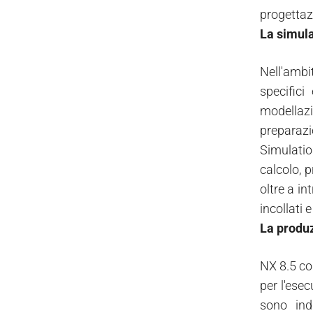
progettaz
La simul
Nell'ambi
specifici
modellazi
preparazi
Simulatio
calcolo, p
oltre a in
incollati e
La produ
NX 8.5 co
per l'ese
sono ind