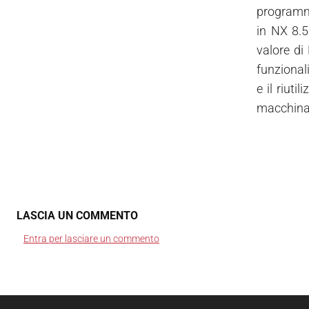
programma
in NX 8.5
valore di 
funzional
e il riuti
macchina.
LASCIA UN COMMENTO
Entra per lasciare un commento