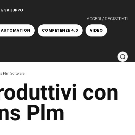
 E SVILUPPO
ACCEDI / REGISTRATI
 AUTOMATION
COMPETENZE 4.0
VIDEO
ens Plm Software
produttivi con
ens Plm