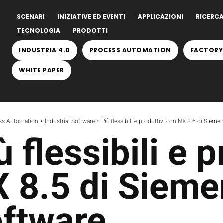
SCENARI
INIZIATIVE ED EVENTI
APPLICAZIONI
RICERCA
TECNOLOGIA
PRODOTTI
INDUSTRIA 4.0
PROCESS AUTOMATION
FACTORY
WHITE PAPER
ss Automation
Industrial Software
Più flessibili e produttivi con NX 8.5 di Siem
ù flessibili e 
 8.5 di Siem
ftware