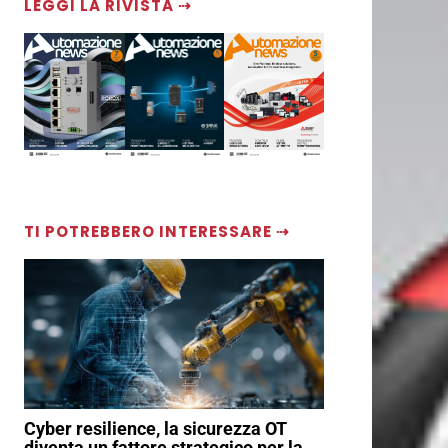
LEGGI LA RIVISTA ⇢
TI POTREBBERO INTERESSARE ⇢
Cyber resilience, la sicurezza OT
diventa un fattore strategico per la