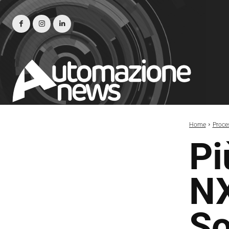
Home
Proce
Pi
NX
So