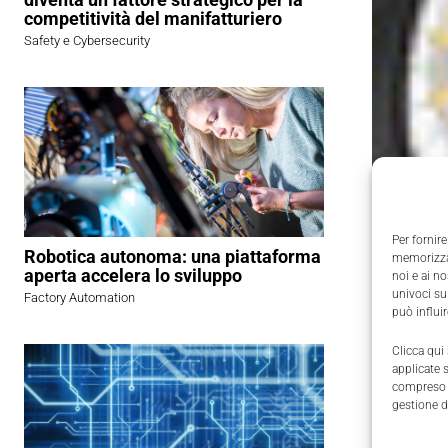
competitività del manifatturiero
Safety e Cybersecurity
Per fornire
Robotica autonoma: una piattaforma
memorizzar
aperta accelera lo sviluppo
noi e ai n
univoci su
Factory Automation
può influi
Clicca qui
applicate 
compreso i
gestione d