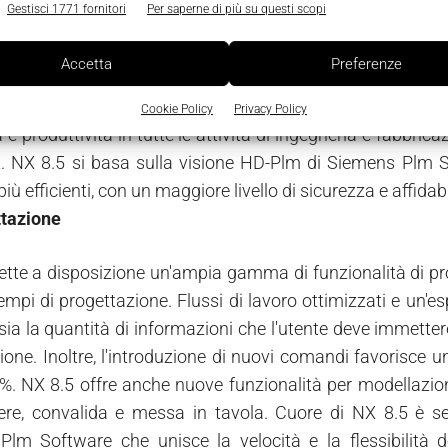
Gestisci 1771 fornitori
Per saperne di più su questi scopi
Accetta
Preferenze
PlmSoftware ha annunciato la nuova release del softwa
e e simulazione. La nuova versione, NX 8.5, offre nuov
Cookie Policy
Privacy Policy
tà e produttività in tutte le attività di ingegneria e fabbri
. NX 8.5 si basa sulla visione HD-Plm di Siemens Plm So
più efficienti, con un maggiore livello di sicurezza e affidabi
ttazione
tte a disposizione un'ampia gamma di funzionalità di pro
 tempi di progettazione. Flussi di lavoro ottimizzati e un
sia la quantità di informazioni che l'utente deve immetter
ione. Inoltre, l'introduzione di nuovi comandi favorisce 
0%. NX 8.5 offre anche nuove funzionalità per modellazion
bere, convalida e messa in tavola. Cuore di NX 8.5 è 
lm Software che unisce la velocità e la flessibilità de