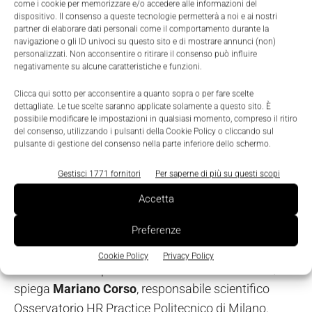
come i cookie per memorizzare e/o accedere alle informazioni del
una più scarsa maturità rispetto a quelli di
dispositivo. Il consenso a queste tecnologie permetterà a noi e ai nostri
partner di elaborare dati personali come il comportamento durante la
cambiamento in generale
, nei quali il 20% supera
navigazione o gli ID univoci su questo sito e di mostrare annunci (non)
l’80% degli obiettivi (e non solo il 4%); il 31% tra 60-
personalizzati. Non acconsentire o ritirare il consenso può influire
negativamente su alcune caratteristiche e funzioni.
80%; il 29% tra il 40-60% e solo il 4% non li misura.
Clicca qui sotto per acconsentire a quanto sopra o per fare scelte
dettagliate. Le tue scelte saranno applicate solamente a questo sito. È
"Siamo di fronte all’
AI Paradox:
grazie all’AI si
possibile modificare le impostazioni in qualsiasi momento, compreso il ritiro
riducono i tempi, ma nei bilanci non si registrano
del consenso, utilizzando i pulsanti della Cookie Policy o cliccando sul
pulsante di gestione del consenso nella parte inferiore dello schermo.
ancora risultati. Sul fatto che l’AI crei o meno valore
c’è molta discussione. Noi crediamo che molto
Gestisci 1771 fornitori
Per saperne di più su questi scopi
dipenderà dal ripensamento dei processi e delle
Accetta
mansioni e, quindi, da una
People Strategy con
riqualificazione delle competenze
, coinvolgimento
Preferenze
e comunicazione affinché un progetto di
Cookie Policy
Privacy Policy
trasformazione porti anche risultati al business",
spiega
Mariano Corso
, responsabile scientifico
Osservatorio HR Practice Politecnico di Milano.