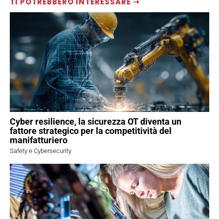
TI POTREBBERO INTERESSARE ⇢
Cyber resilience, la sicurezza OT diventa un
fattore strategico per la competitività del
manifatturiero
Safety e Cybersecurity