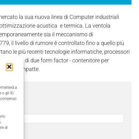
mercato la sua nuova linea di Computer industriali
ottimizzazione acustica e termica. La ventola
ontemporaneamente sia il meccanismo di
, il livello di rumore è controllato fino a quello più
tano le più recenti tecnologie informatiche, processori
re dotati di due form factor - contenitore per
nsioni compatte.
ermetterà a
 o gli ID
il consenso
ome
*
anno
,
te di