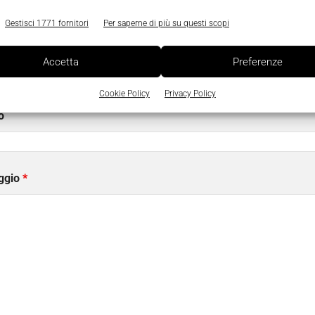
Gestisci 1771 fornitori
Per saperne di più su questi scopi
a
Telef
Accetta
Preferenze
Cookie Policy
Privacy Policy
o
ggio
*