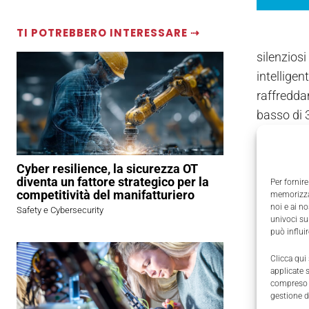
TI POTREBBERO INTERESSARE ⇢
silenzios
intellige
raffredda
basso di 
Intel Cor
montaggio
Cyber resilience, la sicurezza OT
diventa un fattore strategico per la
Per fornire
competitività del manifatturiero
memorizzar
Richied
noi e ai n
Safety e Cybersecurity
I campi
univoci su
può influi
Nome
Clicca qui
applicate 
compreso i
gestione d
Email
*