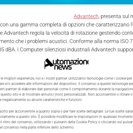
Advantech
, presenta sul 
i con una gamma completa di opzioni che caratterizzano l'
nte Advantech regola la velocità di rotazione gestendo c
mento che i problemi acustici.
Conforme alla norma ISO 7779
35 dBA. I Computer silenziosi industriali Advantech suppor
e i7 di 2a generazione e moduli di memoria DDR3. Sono inolt
 a rack 4U, e contenitore per montaggio a parete di dime
 le migliori esperienze, noi e i nostri partner utilizziamo tecnologie come i cookie per
e e/o accedere alle informazioni del dispositivo. Il consenso a queste tecnologie p
i maggiori informazioni
ostri partner di elaborare dati personali come il comportamento durante la navigazione
 contrassegnati con
*
sono obbligatori.
 questo sito e di mostrare annunci (non) personalizzati. Non acconsentire o ritirare 
re negativamente su alcune caratteristiche e funzioni.
*
Cogn
 sotto per acconsentire a quanto sopra o per fare scelte dettagliate. Le tue scelte sar
solamente a questo sito. È possibile modificare le impostazioni in qualsiasi momento
l ritiro del consenso, utilizzando i pulsanti della Cookie Policy o cliccando sul pulsan
el consenso nella parte inferiore dello schermo.