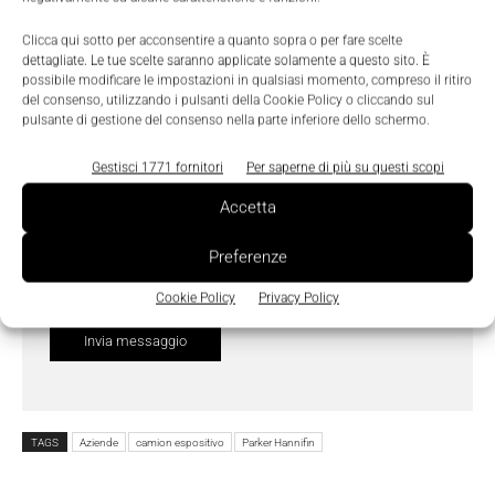
Clicca qui sotto per acconsentire a quanto sopra o per fare scelte
dettagliate. Le tue scelte saranno applicate solamente a questo sito. È
possibile modificare le impostazioni in qualsiasi momento, compreso il ritiro
del consenso, utilizzando i pulsanti della Cookie Policy o cliccando sul
pulsante di gestione del consenso nella parte inferiore dello schermo.
Gestisci 1771 fornitori
Per saperne di più su questi scopi
Accetta
Ho letto e compreso l'
Informativa sulla Privacy
e
do il consenso al trattamento dei dati da parte di
Preferenze
Tecniche Nuove
Cookie Policy
Privacy Policy
TAGS
Aziende
camion espositivo
Parker Hannifin