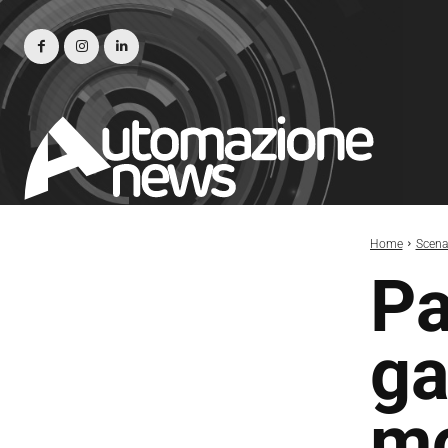
Home
Scena
Pa
ga
mo