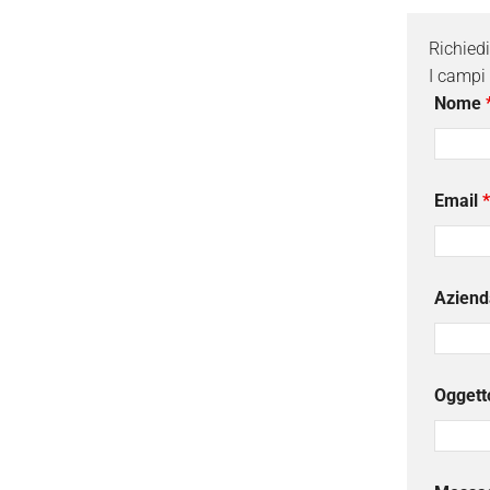
Richied
I campi
Nome
Email
*
Aziend
Oggett