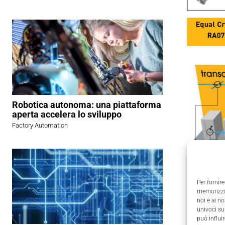
Robotica autonoma: una piattaforma
aperta accelera lo sviluppo
Factory Automation
Per fornire
memorizzar
noi e ai n
univoci su
Tutte le 
può influi