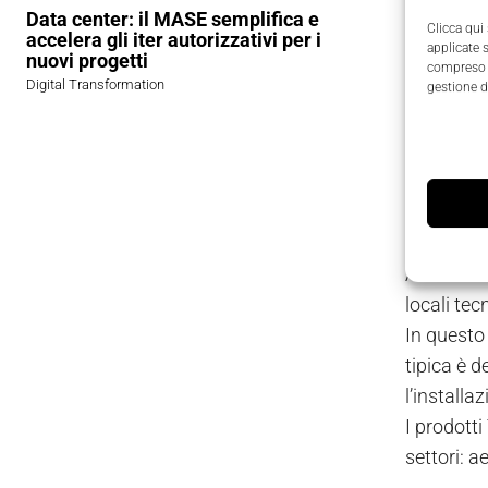
Classe 1.1
Data center: il MASE semplifica e
Clicca qui
accelera gli iter autorizzativi per i
I prodotti
applicate 
nuovi progetti
leggeri ma
compreso i
Digital Transformation
gestione d
verniciat
Il tempo d
nella libr
Locali 
All’intern
locali tec
In questo 
tipica è 
l’installa
I prodotti
settori: a