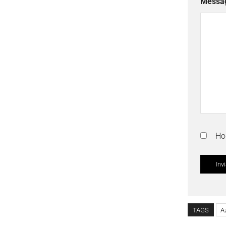
Messa
Ho 
TAGS
A