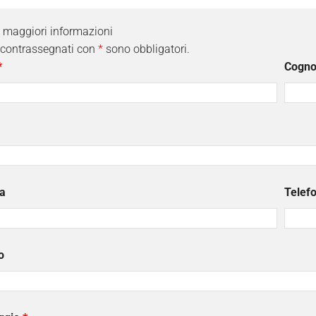
i maggiori informazioni
 contrassegnati con
*
sono obbligatori.
*
Cogn
a
Telef
o