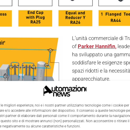
L’unità commerciale di T
of
Parker Hannifin,
leader
ha sviluppato una gamma d
soddisfare le esigenze spe
spazi ridotti e la necessi
apparecchiature.
Come i prodotti
Transair
facile e veloce, flessibilit
 le migliori esperienze, noi e i nostri partner utilizziamo tecnologie come i cookie per
L'importanza dell
e e/o accedere alle informazioni del dispositivo. Il consenso a queste tecnologie p
ostri partner di elaborare dati personali come il comportamento durante la navigazione
 questo sito e di mostrare annunci (non) personalizzati. Non acconsentire o ritirare 
soluzioni della gamma sono realizzate in alluminio e soddi
re negativamente su alcune caratteristiche e funzioni.