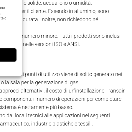
 particelle solide, acqua, olio o umidità.
anno
ggiose per il cliente. Essendo in alluminio, sono
,
he di lunga durata. Inoltre, non richiedono né
te di
atti e in numero minore. Tutti i prodotti sono inclusi
 oltre che nelle versioni ISO e ANSI.
i ai diversi punti di utilizzo viene di solito generato nei
o la sala per la generazione di gas.
procci alternativi, il costo di un'installazione Transair
eno componenti, il numero di operazioni per completare
ro sistema è nettamente più basso.
 dai locali tecnici alle applicazioni nei seguenti
, farmaceutico, industrie plastiche e tessili.