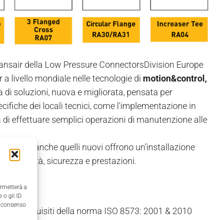
ransair della Low Pressure ConnectorsDivision Europe
 a livello mondiale nelle tecnologie di
motion&control,
i soluzioni, nuova e migliorata, pensata per
cifiche dei locali tecnici, come l'implementazione in
tà di effettuare semplici operazioni di manutenzione alle
esistenti, anche quelli nuovi offrono un’installazione
à, modularità, sicurezza e prestazioni.
e norme
ermetterà a
 o gli ID
il consenso
sfano i requisiti della norma ISO 8573: 2001 & 2010