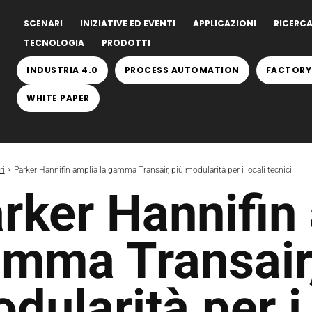
SCENARI
INIZIATIVE ED EVENTI
APPLICAZIONI
RICERCA
TECNOLOGIA
PRODOTTI
INDUSTRIA 4.0
PROCESS AUTOMATION
FACTORY
WHITE PAPER
ri
Parker Hannifin amplia la gamma Transair, più modularità per i locali tecnici
rker Hannifin 
mma Transair,
dularità per i 