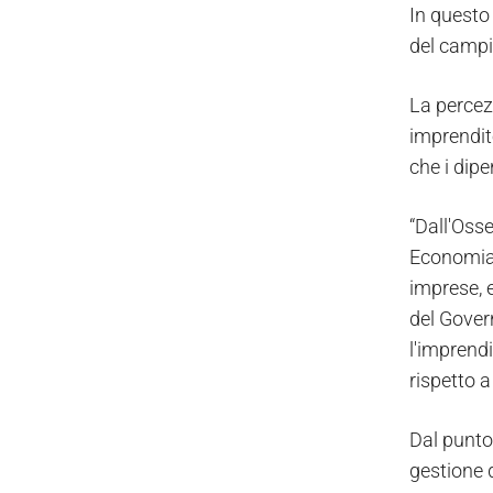
In questo
del campi
La percez
imprendito
che i dip
“Dall'Oss
Economia 
imprese, e
del Gover
l'imprend
rispetto a
Dal punto 
gestione de