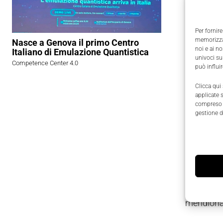
dell’Osser
crescita 
Per fornire
all’innov
memorizzar
Nasce a Genova il primo Centro
noi e ai n
del propri
Italiano di Emulazione Quantistica
univoci su
Competence Center 4.0
può influi
Secondo
Clicca qui
investe t
applicate 
compreso i
industrial
gestione d
produttiv
dato ci in
Il
41,2%
d
spaccato d
precedend
meridional