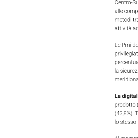
Centro-Sud
alle comp
metodi tra
attività 
Le Pmi de
privilegia
percentual
la sicurez
meridional
La digita
prodotto (
(43,8%). T
lo stesso 