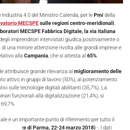
Industria 4.0 del Ministro Calenda, per le
Pmi
della
rvatorio MECSPE
sulle regioni centro-meridionali
,
boratori MECSPE Fabbrica Digitale, la via italiana
degli imprenditori intervistati giudica positivamente o
à di una minore attenzione rivolta alle grandi imprese e
lativo alla
Campania
, che si attesta al
65%
.
ale attribuisce grande rilevanza al
miglioramento delle
to attivo in gruppi di lavoro (50%), al potenziamento
vi sulle tecnologie digitali abilitanti (35,7%). La
ari funzionali alla digitalizzazione (21,4%), si
 69,7%.
ale e un importante punto di riferimento per tutto il
CSPE (Fiere di Parma, 22-24 marzo 2018)
-. I dati