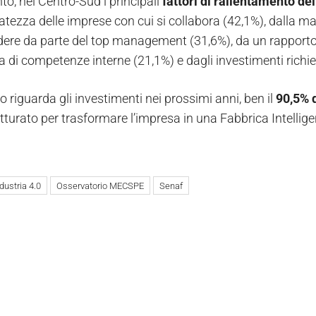
o, nel Centro-Sud i principali
fattori di rallentamento del
ratezza delle imprese con cui si collabora (42,1%), dalla m
dere da parte del top management (31,6%), da un rapporto i
di competenze interne (21,1%) e dagli investimenti richiest
 riguarda gli investimenti nei prossimi anni, ben il
90,5%
tturato per trasformare l’impresa in una Fabbrica Intellige
dustria 4.0
Osservatorio MECSPE
Senaf