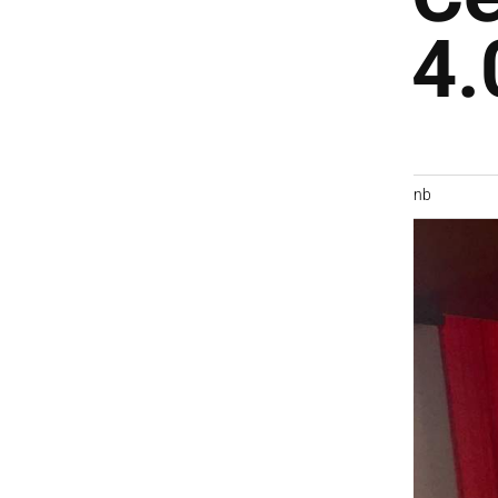
4.
nb