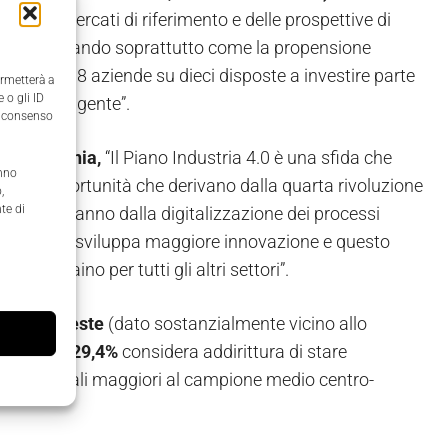
ti dei mercati di riferimento e delle prospettive di
talia, rivelando soprattutto come la propensione
 con ben 8 aziende su dieci disposte a investire parte
ermetterà a
 o gli ID
ica Intelligente”.
il consenso
lla Campania,
“Il Piano Industria 4.0 è una sfida che
anno
re le opportunità che derivano dalla quarta rivoluzione
,
te di
menti che vanno dalla digitalizzazione dei processi
 filiera che sviluppa maggiore innovazione e questo
e da traino per tutti gli altri settori”.
enze richieste
(dato sostanzialmente vicino allo
 mentre i
l 29,4%
considera addirittura di stare
ti percentuali maggiori al campione medio centro-