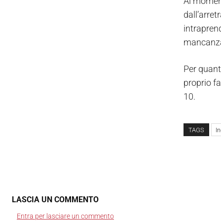
Al moment
dall’arret
intrapren
mancanza 
Per quanto
proprio fa
10.
TAGS
In
LASCIA UN COMMENTO
Entra per lasciare un commento