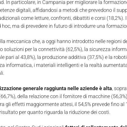
. In particolare, in Campania per migliorare la formazione 
etenze digitali, affidandosi a metodi che prevedono il supp
dizionali come letture, confronti, dibattiti e corsi (18,2%
ad hoc, ma di prevedere in futuro di introdurre una formazi
lla meccanica che, a oggi hanno introdotto nelle regioni 
to soluzioni per la connettività (62,5%), la sicurezza infor
e pari al 43,8%), la produzione additiva (37,5%) e la robotic
za informatica, i materiali intelligenti e la realtà aument
i.
lizzazione generale raggiunta nelle aziende è alta
, sopr
66,7%), della relazione con il fornitore di macchine (56,3%) 
ra gli effetti maggiormente attesi, il 54,5% prevede fino a
risultato per quanto riguarda la riduzione dei costi.