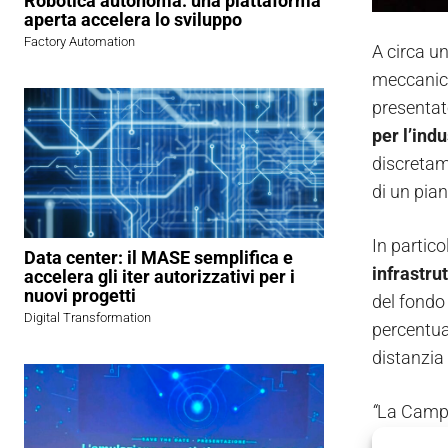
Robotica autonoma: una piattaforma
aperta accelera lo sviluppo
Factory Automation
A circa u
meccanica
presenta
per l’indu
discretame
di un pian
In partico
Data center: il MASE semplifica e
infrastrut
accelera gli iter autorizzativi per i
nuovi progetti
del fondo 
Digital Transformation
percentua
distanzia 
“
La Campan
Centro-S