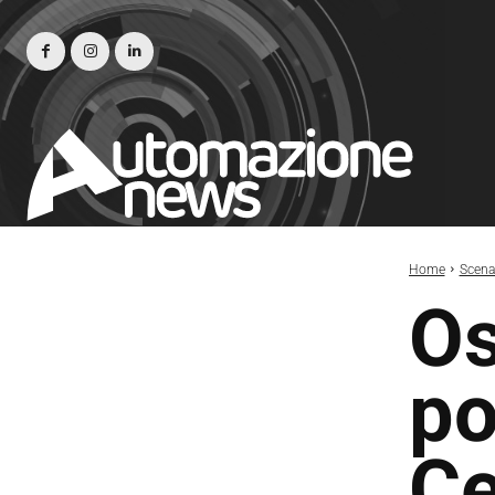
Home
Scena
Os
po
Ce