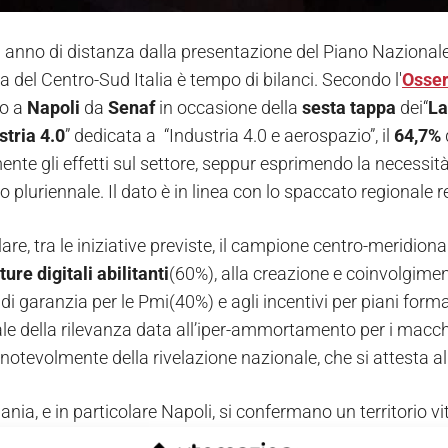
n anno di distanza dalla presentazione del Piano Nazionale 
 del Centro-Sud Italia è tempo di bilanci. Secondo l'
Osse
to a
Napoli
da
Senaf
in occasione della
sesta tappa
dei“
La
stria 4.0
” dedicata a “Industria 4.0 e aerospazio”, il
64,7%
nte gli effetti sul settore, seppur esprimendo la necessit
o pluriennale. Il dato è in linea con lo spaccato regionale re
lare, tra le iniziative previste, il campione centro-meridion
ture digitali abilitanti
(60%), alla creazione e coinvolgimen
di garanzia per le Pmi(40%) e agli incentivi per piani formati
le della rilevanza data all’iper-ammortamento per i macchin
notevolmente della rivelazione nazionale, che si attesta al
ia, e in particolare Napoli, si confermano un territorio vit
ud - commenta
Maruska Sabato
,
Project Manager di ME