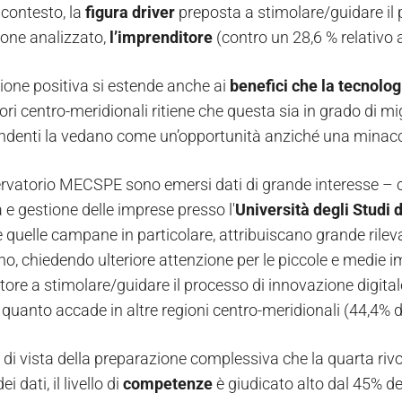
 contesto, la
figura driver
preposta a stimolare/guidare il 
one analizzato,
l’imprenditore
(contro un 28,6 % relativo 
ione positiva si estende anche ai
benefici che la tecnolo
ri centro-meridionali ritiene che questa sia in grado di mig
endenti la vedano come un’opportunità anziché una minacc
ervatorio MECSPE sono emersi dati di grande interesse
e gestione delle imprese presso l'
Università degli Studi 
 quelle campane in particolare, attribuiscano grande rileva
no, chiedendo ulteriore attenzione per le piccole e medie 
itore a stimolare/guidare il processo di innovazione digi
 quanto accade in altre regioni centro-meridionali (44,4% d
di vista della preparazione complessiva che la quarta rivol
i dati, il livello di
competenze
è giudicato alto dal 45% de