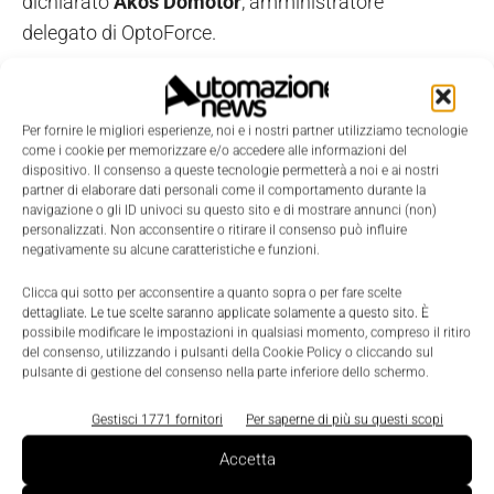
dichiarato
Ákos Dömötör
, amministratore
delegato di OptoForce.
Domanda in crescita in Europa
Per fornire le migliori esperienze, noi e i nostri partner utilizziamo tecnologie
meridionale
come i cookie per memorizzare e/o accedere alle informazioni del
dispositivo. Il consenso a queste tecnologie permetterà a noi e ai nostri
partner di elaborare dati personali come il comportamento durante la
Tra tutte le regioni in cui opera OptoForce, l’Europa
navigazione o gli ID univoci su questo sito e di mostrare annunci (non)
meridionale - Francia, Italia, Spagna e Portogallo - è
personalizzati. Non acconsentire o ritirare il consenso può influire
negativamente su alcune caratteristiche e funzioni.
un’area molto promettente, in cui si è registrato un
rapido aumento delle vendite. Infatti, l’azienda ha
Clicca qui sotto per acconsentire a quanto sopra o per fare scelte
dettagliate. Le tue scelte saranno applicate solamente a questo sito. È
potenziato le sue reti di distributori ed è alla ricerca
possibile modificare le impostazioni in qualsiasi momento, compreso il ritiro
del consenso, utilizzando i pulsanti della Cookie Policy o cliccando sul
di nuovi partner per sostenere le sue vendite.
pulsante di gestione del consenso nella parte inferiore dello schermo.
Gestisci 1771 fornitori
Per saperne di più su questi scopi
TAGS
OptoForce
Robotica collaborativa
Sistemi di produzione
Accetta