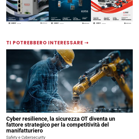
TI POTREBBERO INTERESSARE ⇢
Cyber resilience, la sicurezza OT diventa un
fattore strategico per la competitività del
manifatturiero
Safety e Cybersecurity