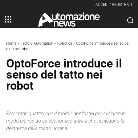
ACCEDI / REGISTRATI
Home
Factory Automation
Robotica
OptoForce introduce il senso del
tatto nei robot
OptoForce introduce il
senso del tatto nei
robot
Presentati quattro nuovi moduli applicativi per svolgere in
modo più rapido ed economico attività che richiedono la
destrezza della mano umana