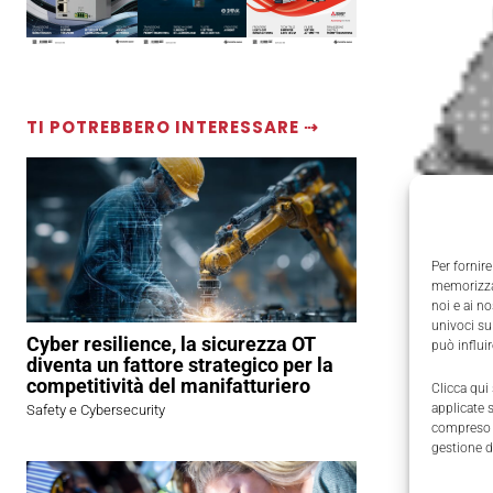
TI POTREBBERO INTERESSARE ⇢
Per fornire
memorizzar
noi e ai n
univoci su
Cyber resilience, la sicurezza OT
può influi
diventa un fattore strategico per la
competitività del manifatturiero
Clicca qui
applicate 
Safety e Cybersecurity
compreso i
gestione d