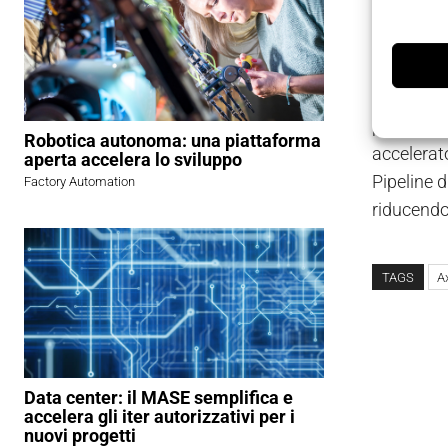
piattafor
LSI integr
smartphon
con accele
piattaform
Robotica autonoma: una piattaforma
accelerato
aperta accelera lo sviluppo
Pipeline d
Factory Automation
riducendo
TAGS
A
Data center: il MASE semplifica e
accelera gli iter autorizzativi per i
nuovi progetti