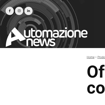
Home
Prodot
Of
co