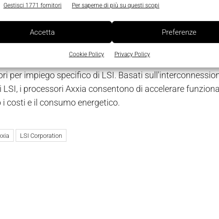
ma Axxia, in grado di accelerare drasticamente le prestazio
Gestisci 1771 fornitori
Per saperne di più su questi scopi
erà i processori ARM, da tempo ormai lo standard per l'effi
Accetta
Preferenze
e e tablet, nelle reti mobili. La nuova piattaforma wireles
ratori hardware, per ottenere un sistema su chip ideale per r
Cookie Policy
Privacy Policy
a Axxia unisce la flessibilità programmabile dei processori
ri per impiego specifico di LSI. Basati sull'interconnession
i LSI, i processori Axxia consentono di accelerare funzional
 i costi e il consumo energetico.
xxia
LSI Corporation