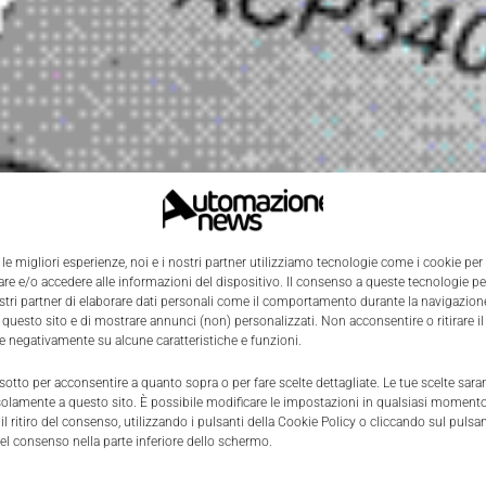
 le migliori esperienze, noi e i nostri partner utilizziamo tecnologie come i cookie per
e e/o accedere alle informazioni del dispositivo. Il consenso a queste tecnologie p
ostri partner di elaborare dati personali come il comportamento durante la navigazione
 questo sito e di mostrare annunci (non) personalizzati. Non acconsentire o ritirare 
re negativamente su alcune caratteristiche e funzioni.
 sotto per acconsentire a quanto sopra o per fare scelte dettagliate. Le tue scelte sar
solamente a questo sito. È possibile modificare le impostazioni in qualsiasi momento
l ritiro del consenso, utilizzando i pulsanti della Cookie Policy o cliccando sul pulsan
el consenso nella parte inferiore dello schermo.
LSI Corporation
ha annunciato il lancio di u