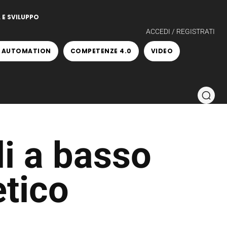
 E SVILUPPO
ACCEDI / REGISTRATI
 AUTOMATION
COMPETENZE 4.0
VIDEO
li a basso
tico