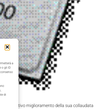
ermetterà a
 o gli ID
il consenso
anno
,
te di
n significativo miglioramento della sua collaudata