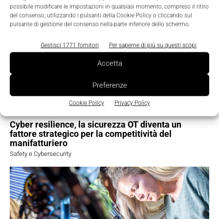
TI POTREBBERO INTERESSARE ⇢
possibile modificare le impostazioni in qualsiasi momento, compreso il ritiro
del consenso, utilizzando i pulsanti della Cookie Policy o cliccando sul
pulsante di gestione del consenso nella parte inferiore dello schermo.
Gestisci 1771 fornitori
Per saperne di più su questi scopi
Accetta
Preferenze
Cookie Policy
Privacy Policy
Cyber resilience, la sicurezza OT diventa un
fattore strategico per la competitività del
manifatturiero
Safety e Cybersecurity