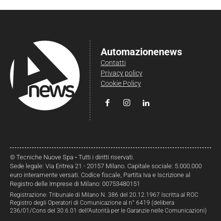
Automazionenews
Contatti
Privacy policy
Cookie Policy
© Tecniche Nuove Spa • Tutti i diritti riservati.
Sede legale: Via Eritrea 21 - 20157 Milano. Capitale sociale: 5.000.000
euro interamente versati. Codice fiscale, Partita Iva e Iscrizione al
Registro delle Imprese di Milano: 00753480151
Registrazione: Tribunale di Milano N. 386 del 20.12.1967 Iscritta al ROC
Registro degli Operatori di Comunicazione al n° 6419 (delibera
236/01/Cons del 30.6.01 dell’Autorità per le Garanzie nelle Comunicazioni)