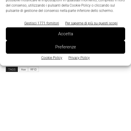
possibile modificare le impostazioni in qualsiasi momento, compreso il ritiro
del consenso, utilizzando i pulsanti della Cookie Policy o cliccando sul
pulsante di gestione del consenso nella parte inferiore dello schermo.
Ho letto e compreso l'
Informativa sulla Privacy
e
do il consenso al trattamento dei dati da parte di
Gestisci 1771 fornitori
Per saperne di più su questi scopi
Tecniche Nuove
Accetta
Preferenze
Cookie Policy
Privacy Policy
TAGS
Ase
RFID