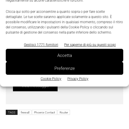
negativamente su alcune caratteristiche e funzioni.
Clicca qui sotto per acconsentire a quanto sopra o per fare scelte
dettagliate. Le tue scelte saranno applicate solamente a questo sito. È
possibile modificare le impostazioni in qualsiasi momento, compreso il ritiro
del consenso, utilizzando i pulsanti della Cookie Policy o cliccando sul
pulsante di gestione del consenso nella parte inferiore dello schermo.
Gestisci 1771 fornitori
Per saperne di più su questi scopi
Ho letto e compreso l'
Informativa sulla Privacy
e
Accetta
do il consenso al trattamento dei dati da parte di
Preferenze
Tecniche Nuove
Cookie Policy
Privacy Policy
TAGS
firewall
Phoenix Contact
Router