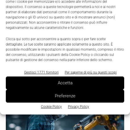
come i cookie per memorizzare e/o accedere alle informazioni del
dispositivo. Il consenso a queste tecnologie permetterà a noi e ai nostri
partner di elaborare dati personali come il comportamento durante la
navigazione o gli ID univoci su questo sito e di mostrare annunci (non)
LEGGI LA RIVISTA ⇢
personalizzati. Non acconsentire o ritirare il consenso può influire
negativamente su alcune caratteristiche e funzioni.
Clicca qui sotto per acconsentire a quanto sopra o per fare scelte
dettagliate. Le tue scelte saranno applicate solamente a questo sito. È
possibile modificare le impostazioni in qualsiasi momento, compreso il ritiro
del consenso, utilizzando i pulsanti della Cookie Policy o cliccando sul
pulsante di gestione del consenso nella parte inferiore dello schermo.
Gestisci 1771 fornitori
Per saperne di più su questi scopi
Accetta
TI POTREBBERO INTERESSARE ⇢
Preferenze
Cookie Policy
Privacy Policy