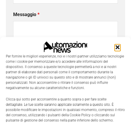
Messaggio
*
Per fornire le migliori esperienze, noi e i nostri partner utilizziamo tecnologie
come i cookie per memorizzare e/o accedere alle informazioni del
dispositivo. Il consenso a queste tecnologie permetterà a noi e ai nostri
partner di elaborare dati personali come il comportamento durante la
navigazione o gli ID univoci su questo sito e di mostrare annunci (non)
personalizzati. Non acconsentire o ritirare il consenso può influire
negativamente su alcune caratteristiche e funzioni.
Ho letto e compreso l'
Informativa sulla Privacy
e
Clicca qui sotto per acconsentire a quanto sopra o per fare scelte
dettagliate. Le tue scelte saranno applicate solamente a questo sito. È
do il consenso al trattamento dei dati da parte di
possibile modificare le impostazioni in qualsiasi momento, compreso il ritiro
Tecniche Nuove
del consenso, utilizzando i pulsanti della Cookie Policy o cliccando sul
pulsante di gestione del consenso nella parte inferiore dello schermo.